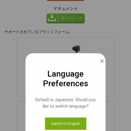
ドキュメント
サポートされているプラ​​ットフォーム,
×
Language
NVIDIA® Jetson Orin™ NX
Preferences
Default is Japanese. Would you
like to switch language?
Switch to English