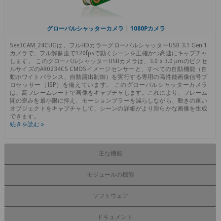
グローバルシャッターカメラ
|
1080Pカメラ
See3CAM_24CUGは、フルHDカラーグローバルシャッターUSB 3.1 Gen 1
カメラで、フル解像度で120fpsで動くシーンを正確かつ高速にキャプチャ
します。 このグローバルシャッターUSBカメラは、3.0 x 3.0 µmのピクセ
ルサイズのAR0234CS CMOSイメージセンサーと、すべての自動機能（自
動ホワイトバランス、自動露出制御）を実行する専用の高性能画像信号プ
ロセッサー（ISP）を備えています。 このグローバルシャッターカメラ
は、高フレームレートで画像をキャプチャします。これにより、フレーム
間の歪みを最小限に抑え、モーションブラーを減らしながら、動きの速い
オブジェクトをキャプチャして、シーンの詳細がより滑らかな画像を生成
できます。
続きを読む »
主な機能
モジュールの機能
ソフトウェア
ドキュメント