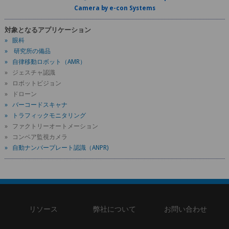
Camera by e-con Systems
対象となるアプリケーション
» 眼科
» 研究所の備品
» 自律移動ロボット（AMR）
» ジェスチャ認識
» ロボットビジョン
» ドローン
» バーコードスキャナ
» トラフィックモニタリング
» ファクトリーオートメーション
» コンベア監視カメラ
» 自動ナンバープレート認識（ANPR)
リソース
弊社について
お問い合わせ