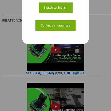
Switch to English
RELATED VIDEOS
Continue in Japanese
See3CAM_CU55Mを使用したIRIS認識デモ