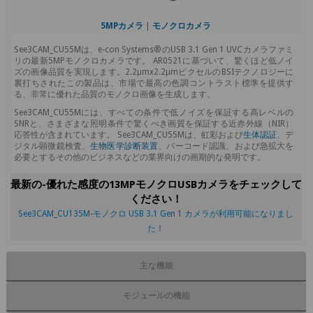
5MPカメラ
|
モノクロカメラ
See3CAM_CU55Mは、e-con Systems®のUSB 3.1 Gen 1 UVCカメラファミ
リの最新5MPモノクロカメラです。 AR0521に基づいて、驚くほど低ノイ
ズの画像品質を実現します。2.2μmx2.2μmピクセルのBSIテクノロジーに
裏打ちされたこの製品は、市場で最高の色調コントラスト標準を提供す
る、非常に優れた品質のモノクロ画像を生成します。
See3CAM_CU55Mには、すべての条件で低ノイズを保証する高レベルの
SNRと、さまざまな照明条件で驚くべき画質を保証する近赤外線（NIR）
応答性が含まれています。 See3CAM_CU55Mは、虹彩および
生体認証
、デ
ジタル顕微鏡検査、
生物医学診断装置
、バーコード認識、および急拡大を
必要とするその他のビジネスなどの業界向けの画期的な発明です。
最新の-優れた感度の13MPモノクロUSBカメラをチェックして
ください！
See3CAM_CU135M-モノクロ USB 3.1 Gen 1 カメラが利用可能になりまし
た！
主な機能
モジュールの機能