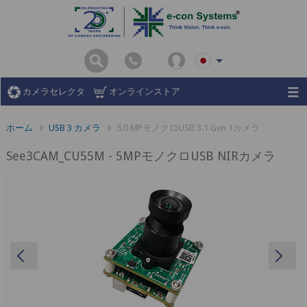
カメラセレクタ
オンラインストア
ホーム
USB 3 カメラ
5.0 MPモノクロUSB 3.1 Gen 1カメラ
See3CAM_CU55M - 5MPモノクロUSB NIRカメラ
Previous
Ne