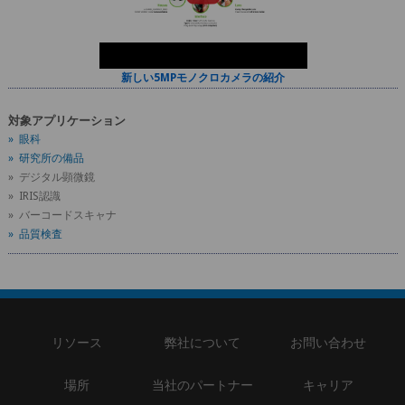
新しい5MPモノクロカメラの紹介
対象アプリケーション
» 眼科
» 研究所の備品
» デジタル顕微鏡
» IRIS認識
» バーコードスキャナ
» 品質検査
リソース
弊社について
お問い合わせ
場所
当社のパートナー
キャリア