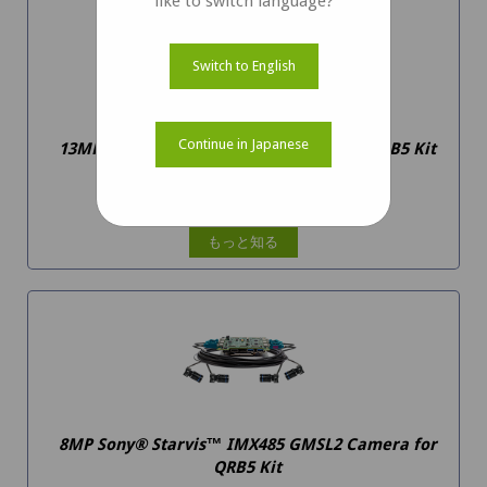
like to switch language?
Switch to English
Continue in Japanese
13MP Monochrome GMSL2 Camera for QRB5 Kit
NileCAM130M_CUQRB5
もっと知る
8MP Sony® Starvis™ IMX485 GMSL2 Camera for
QRB5 Kit