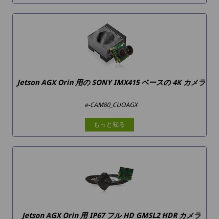
Jetson AGX Orin 用の SONY IMX415 ベースの 4K カメラ
e-CAM80_CUOAGX
もっと知る
Jetson AGX Orin 用 IP67 フル HD GMSL2 HDR カメラ