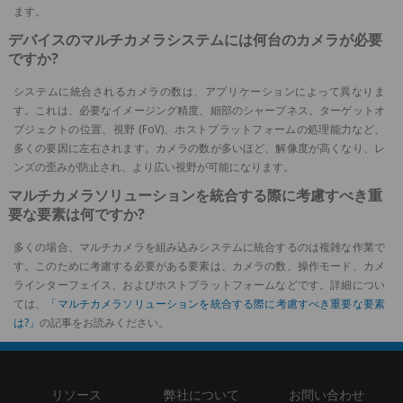
ます。
デバイスのマルチカメラシステムには何台のカメラが必要
ですか?
システムに統合されるカメラの数は、アプリケーションによって異なりま
す。これは、必要なイメージング精度、細部のシャープネス、ターゲットオ
ブジェクトの位置、視野 (FoV)、ホストプラットフォームの処理能力など、
多くの要因に左右されます。カメラの数が多いほど、解像度が高くなり、レ
ンズの歪みが防止され、より広い視野が可能になります。
マルチカメラソリューションを統合する際に考慮すべき重
要な要素は何ですか?
多くの場合、マルチカメラを組み込みシステムに統合するのは複雑な作業で
す。このために考慮する必要がある要素は、カメラの数、操作モード、カメ
ラインターフェイス、およびホストプラットフォームなどです。詳細につい
ては、
「マルチカメラソリューションを統合する際に考慮すべき重要な要素
は?」
の記事をお読みください。
リソース
弊社について
お問い合わせ