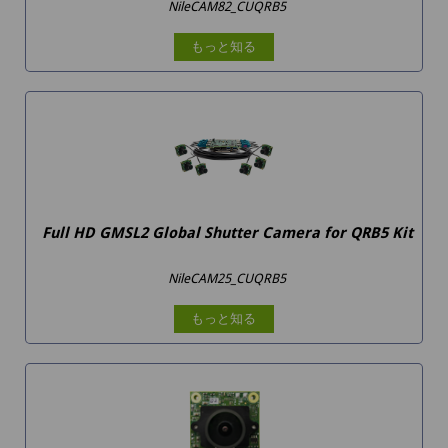
NileCAM82_CUQRB5
もっと知る
Full HD GMSL2 Global Shutter Camera for QRB5 Kit
NileCAM25_CUQRB5
もっと知る