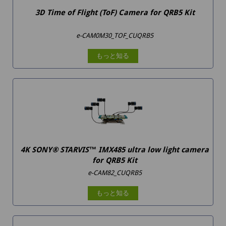
3D Time of Flight (ToF) Camera for QRB5 Kit
e-CAM0M30_TOF_CUQRB5
もっと知る
4K SONY® STARVIS™ IMX485 ultra low light camera
for QRB5 Kit
e-CAM82_CUQRB5
もっと知る