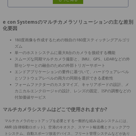
e con Systemsのマルチカメラソリューションの主な差別
化要因
180度画像を作成するための独自の180度スティッチングアルゴリ
ズム
単一のホストシステムに最大8台のカメラを接続する機能
スムーズな同期マルチカメラ撮影と、IMU、GPS、LiDARなどの外
部センサーとの融合のための外部トリガーサポート
エンドアプリケーションの要件に基づいて、ハードウェアレベル
とソフトウェアレベルの両方の同期を選択できる柔軟性
フォームファクターのカスタマイズ、キャリアボードの設計、メ
カニカルエンクロージャの設計、レンズの固定、ISPの調整などの
付加価値サービス
マルチカメラシステムはどこで使用されますか?
マルチカメラのセットアップを必要とする一般的な組み込みシステムには、
AMR (自律移動ロボット)、空港のキオスク、スマート輸送機とチェックアウ
トシステム、自動スポーツ放送デバイス、フリート管理システムなどがあり