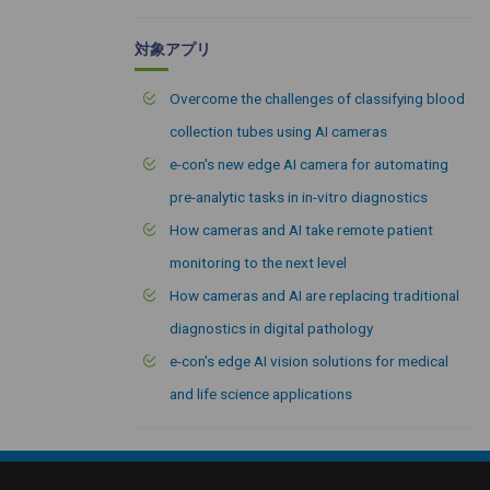
対象アプリ
Overcome the challenges of classifying blood
collection tubes using AI cameras
e-con's new edge AI camera for automating
pre-analytic tasks in in-vitro diagnostics
How cameras and AI take remote patient
monitoring to the next level
How cameras and AI are replacing traditional
diagnostics in digital pathology
e-con's edge AI vision solutions for medical
and life science applications