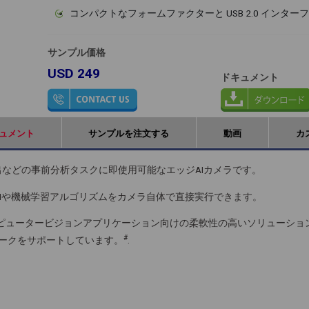
コンパクトなフォームファクターと USB 2.0 インター
サンプル価格
USD 249
ドキュメント
ュメント
サンプルを注文する
動画
カ
体検出などの事前分析タスクに即使用可能なエッジAIカメラです。
AIや機械学習アルゴリズムをカメラ自体で直接実行できます。
コンピュータービジョンアプリケーション向けの柔軟性の高いソリューショ
#
なフレームワークをサポートしています。
.