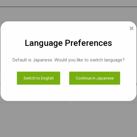
×
Language Preferences
Default is Japanese. Would you like to switch language?
e-CAM51_USB
Hyperyon®
Switch to English
Continue in Japanese
ートフォーカス USB ボードカメラ
2MP SONY STARVIS IMX29
もっと知る
もっと知る