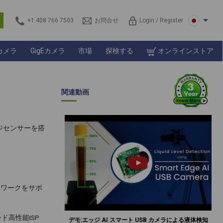
s
+1 408 766 7503
お問合せ
Login / Register
カメラ
GigEカメラ
市場
探検する
オンラインストア
関連動画
ージセンサーを搭
フレームワークをサポ
高性能ISP
デモ:エッジ AI スマート USB カメラによる液体検知