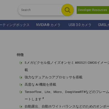
Developer Resource
ーティングボックス
NVIDIA® カメラ
USB 3.0 カメラ
GMSL
特徴
5メガピクセル低ノイズオンセミ AR0521 CMOSイメ
載
強力なデュアルコアプロセッサを搭載
高度な AI 機能を搭載
TensorFlow、Lite、Micro、DeepViewRT#などの
#
ートします
自動露出、自動ホワイトバランスなどのためのオンボード