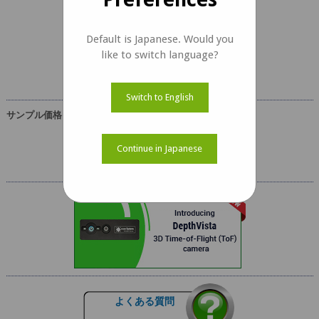
その他のよくある質問 »
Default is Japanese. Would you
like to switch language?
TaraXLドキュメント
Switch to English
サンプル価格
USD 349
Continue in Japanese
よくある質問