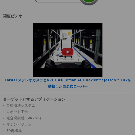
関連ビデオ
TaraXLステレオカメラとNVIDIA® Jetson AGX Xavier™/ Jetson™ TX2を
搭載した自走式ローバー
ターゲットとするアプリケーション
» 自律航法システム
» ロボット工学
» 複合現実感（AR / VR）
» マシンビジョン
» 3D再構成