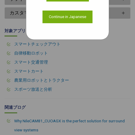
カスタマイズ
Continue in Japanese
対象アプリケーション
スマートチェックアウト
自律移動ロボット
スマート交通管理
スマートカート
農業用ロボットとトラクター
スポーツ放送と分析
関連ブログ
Why NileCAM81_CUOAGX is the perfect solution for surround
view systems