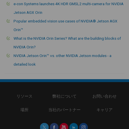
e-con Systems launches 4K HDR GMSL2 multi-camera for NVIDIA
Jetson AGX Orin
Popular embedded vision use cases of NVIDIA® Jetson AGX
Orin™
What is the NVIDIA Orin Series? What are the building blocks of
NVIDIA Orin?
NVIDIA Jetson Orin™ vs. other NVIDIA Jetson modules - a
detailed look
リソース
弊社について
お問い合わせ
場所
当社のパートナー
キャリア