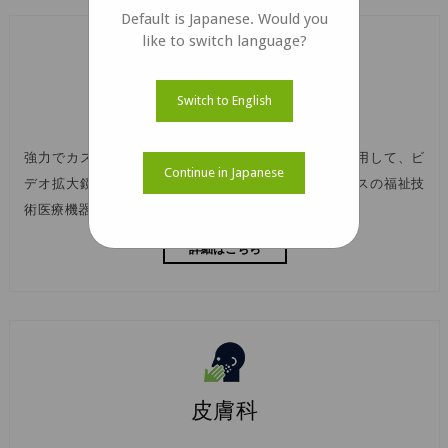
Default is Japanese. Would you
like to switch language?
福祉技術
Switch to English
強力でカスタマイズ可能なカメラソリューションを使用して、ビ
Continue in Japanese
デオ拡大鏡、投薬ディスペンサーなどのビジョンベースの福祉技
術医療機器を強化してください。
詳細はこちら
皮膚科