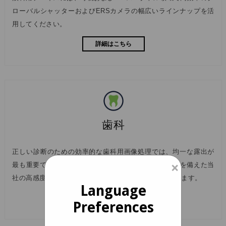
ローバルシャッターおよびERSカメラの幅広いラインナップを活
用してください。
詳細はこちら
歯科
正しい診断のための効率的な歯科用画像処理では、均一な露出が
×
最も重要であることを理解しています。 優れた色再現を備えた当
社の高感度カメラは、これらの要件を完全に満たしています。
Language
詳細はこちら
Preferences