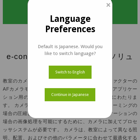
×
ケーススタディをダウンロード
Language
Preferences
Default is Japanese. Would you
like to switch language?
e-conSystems™が提供したソリュ
ーション
Switch to English
教室のカメラは、シンプルなスモールフォームファクターの
AFカメラモジュールから、特定の機器やAR / VRアプリケー
Continue in Japanese
ション用のカスタムレンズモジュールまで多岐にわたりま
す。 カメラとは別に、スマート教室には、ストリーミングの
場合の圧縮とエンコード、またはAR / VRアプリケーションの
場合の画像処理を可能にするために、カメラに加えてプロセ
ッサシステムが必要です。 カメラは、教室によって異なる照
明、配置、およびその他のパラメータに合わせて最適化する