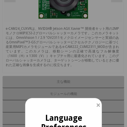
e-CAM24_CUXVRは、NVIDIA® Jetson AGX Xavier™ 開発者キット用の2MP
モノクロMIPICSI-2グローバルシャッターカメラです。このカメラキット
には、OmniVision 1 / 2.9 "OV2311モノクロイメージセンサーと実績のあ
るOmniPixel™3-GSグローバルシャッターピクセルテクノロジーに基づく
産業用MIPIカメラモジュールであるe-CAM222_CUMI2311_MODが含まれ
ています。このカメラは、移動シーンの正確で高速なフル解像度
（1600（H）x 1300（V））キャプチャ用に最適化されています。このグ
ローバルシャッターカメラは、ターゲットシーンが移動しているときに優
れた正確な画像を生成するのに役立ちます。
主な機能
モジュールの機能
×
ソフトウェア
Language
ドキュメント