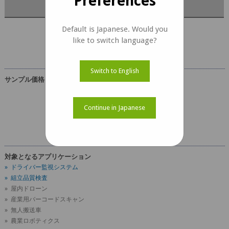
Preferences
キットの内容
Default is Japanese. Would you
e-CAM24_CUXVRドキュメント
like to switch language?
Switch to English
サンプル価格
USD 179
Continue in Japanese
配送料を除く
対象となるアプリケーション
» ドライバー監視システム
» 組立品質検査
» 屋内ドローン
» 産業用バーコードスキャン
» 無人搬送車
» 農業ロボティクス