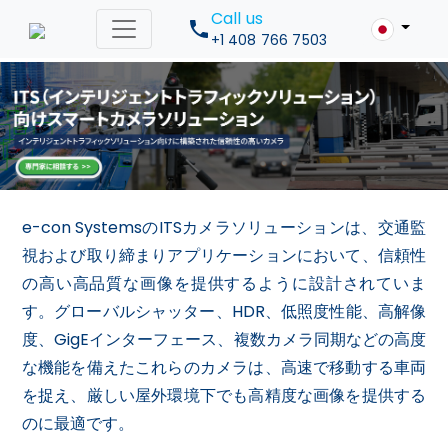
Call us
+1 408 766 7503
e-con SystemsのITSカメラソリューションは、交通監
視および取り締まりアプリケーションにおいて、信頼性
の高い高品質な画像を提供するように設計されていま
す。グローバルシャッター、HDR、低照度性能、高解像
度、GigEインターフェース、複数カメラ同期などの高度
な機能を備えたこれらのカメラは、高速で移動する車両
を捉え、厳しい屋外環境下でも高精度な画像を提供する
のに最適です。