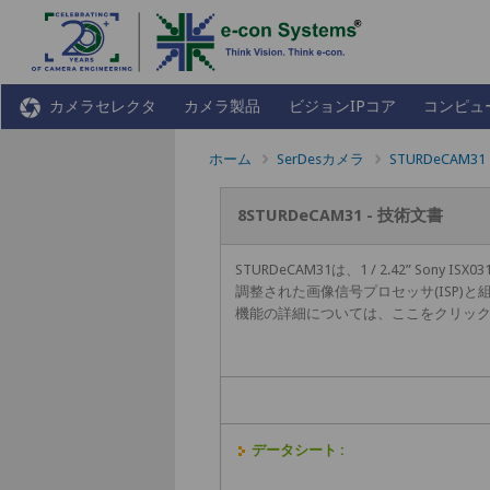
カメラセレクタ
カメラ製品
ビジョンIPコア
コンピュ
ホーム
SerDesカメラ
STURDeCAM31
8STURDeCAM31 - 技術文書
STURDeCAM31は、1 / 2.42” S
調整された画像信号プロセッサ(ISP)
機能の詳細については、ここをクリッ
データシート :