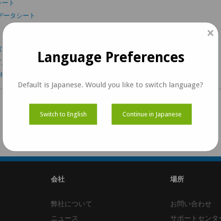
タシート
ズ データシート
×
合宣言書
Language Preferences
_AT_4H04R2 信頼性試験報告書
RoHS2/RoHS3適合宣言
Default is Japanese. Would you like to switch language?
Switch to English
Continue in Japanese
会社
場所
弊社について
お問い合わせ
ニュース
サポートセンタ