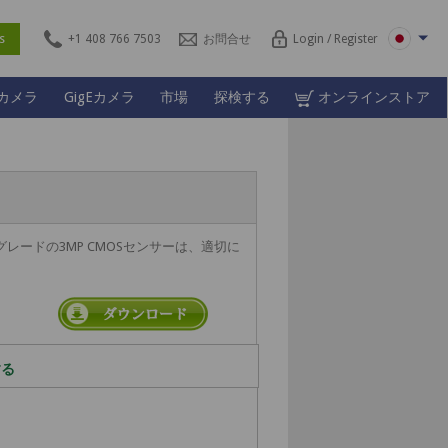
ces
+1 408 766 7503
お問合せ
Login / Register
Lカメラ
GigEカメラ
市場
探検する
オンラインストア
この車載グレードの3MP CMOSセンサーは、適切に
する