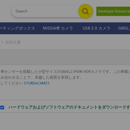
Developer Resour
ーティングボックス
NVIDIA® カメラ
USB 3.0 カメラ
GMS
技術文書
ony ISX031®センサーを搭載した小型サイズのGMSL2 IP69K HDRカメラです。
と組み合わせることで、卓越した画質を実現します。
クしてください
STURDeCAM31
.
ハードウェアおよびソフトウェアのドキュメントをダウンロード