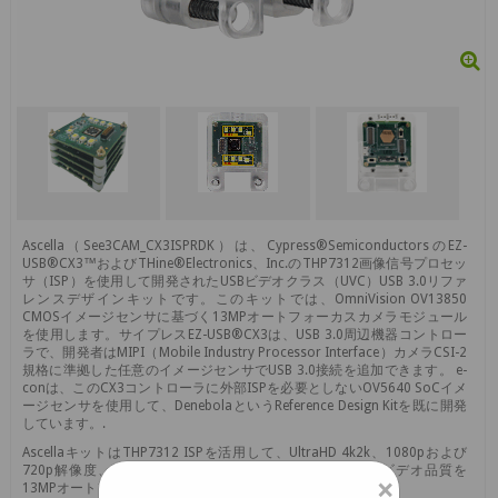
Ascella（See3CAM_CX3ISPRDK）は、Cypress®SemiconductorsのEZ-
USB®CX3™およびTHine®Electronics、Inc.のTHP7312画像信号プロセッ
サ（ISP）を使用して開発されたUSBビデオクラス（UVC）USB 3.0リファ
レンスデザインキットです。このキットでは、OmniVision OV13850
CMOSイメージセンサに基づく13MPオートフォーカスカメラモジュール
を使用します。サイプレスEZ-USB®CX3は、USB 3.0周辺機器コントロー
ラで、開発者はMIPI（Mobile Industry Processor Interface）カメラCSI-2
規格に準拠した任意のイメージセンサでUSB 3.0接続を追加できます。 e-
conは、このCX3コントローラに外部ISPを必要としないOV5640 SoCイメ
ージセンサを使用して、DenebolaというReference Design Kitを既に開発
しています。.
AscellaキットはTHP7312 ISPを活用して、UltraHD 4k2k、1080pおよび
720p解像度、および13MP静止画解像度で最高クラスのビデオ品質を
×
13MPオートフォーカスカメラから引き出します。