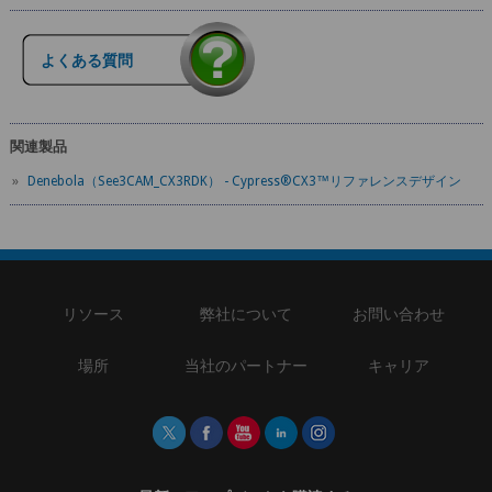
よくある質問
関連製品
»
Denebola（See3CAM_CX3RDK） - Cypress®CX3™リファレンスデザイン
リソース
弊社について
お問い合わせ
場所
当社のパートナー
キャリア