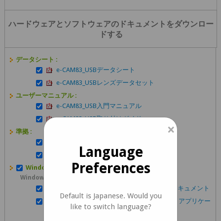
ハードウェアとソフトウェアのドキュメントをダウンロー
ドする
データシート :
e-CAM83_USBデータシート
e-CAM83_USBレンズデータセット
ユーザーマニュアル :
e-CAM83_USB入門マニュアル
e-CAM83_USB取り付けガイド
×
準拠 :
e-CAM82_USBの適合宣言書
Language
e-CAM83_USB信頼性試験報告書
Preferences
Windows :
Windows User Manuals
e-CAM83_USBWindows拡張ユニットAPIドキュメント
Default is Japanese. Would you
See3CAMDFUファームウェアアップデータアプリケー
like to switch language?
ションユーザーマニュアル