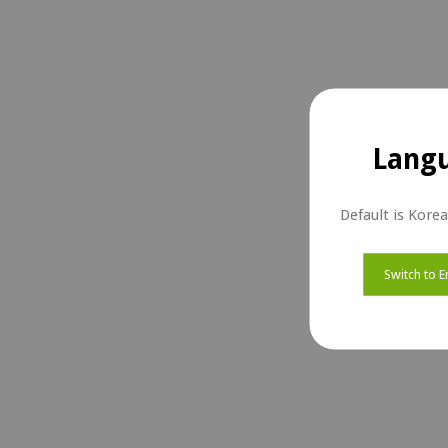
Langu
Default is Kore
Switch to E