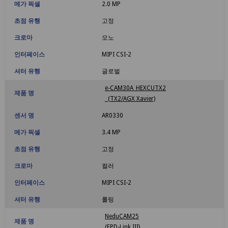
메가 픽셀
2.0 MP
초점 유행
고정
크로마
모노
인터페이스
MIPI CSI-2
셔터 유행
글로벌
e-CAM30A_HEXCUTX2
제품 명
(TX2/AGX Xavier)
센서 명
AR0330
메가 픽셀
3.4 MP
초점 유행
고정
크로마
컬러
인터페이스
MIPI CSI-2
셔터 유행
롤링
NeduCAM25
제품 명
(FPD-Link III)