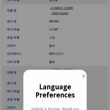
e-CAM23_CUXVR
제품 명
(AGX Xavier)
센서 명
IMX462
메가 픽셀
2.0 MP
초점 유행
고정
크로마
컬러
인터페이스
MIPI CSI-2
셔터 유행
롤링
e-CAM22_CUXVR
제품 명
×
(AGX Xavier)
센서 명
IMX327
Language
메가 픽셀
2.0 MP
Preferences
초점 유행
고정
크로마
컬러
Default is Korean. Would you