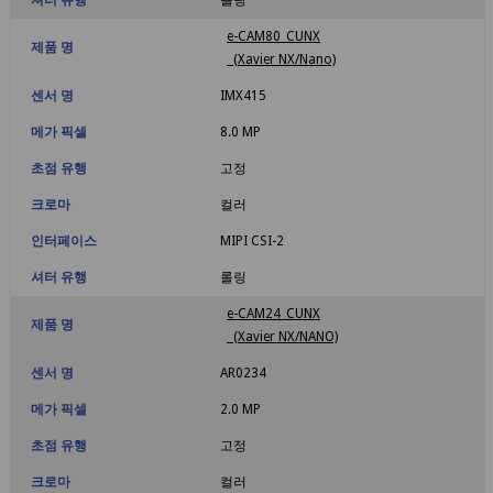
e-CAM80_CUNX
제품 명
(Xavier NX/Nano)
센서 명
IMX415
메가 픽셀
8.0 MP
초점 유행
고정
크로마
컬러
인터페이스
MIPI CSI-2
셔터 유행
롤링
e-CAM24_CUNX
제품 명
(Xavier NX/NANO)
센서 명
AR0234
메가 픽셀
2.0 MP
초점 유행
고정
크로마
컬러