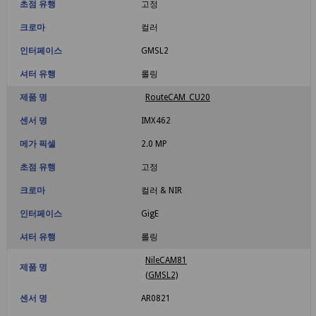
초점 유행
고정
크로마
컬러
인터페이스
GMSL2
셔터 유행
롤링
제품 명
RouteCAM_CU20
센서 명
IMX462
메가 픽셀
2.0 MP
초점 유행
고정
크로마
컬러 & NIR
인터페이스
GigE
셔터 유행
롤링
NileCAM81
제품 명
(GMSL2)
센서 명
AR0821