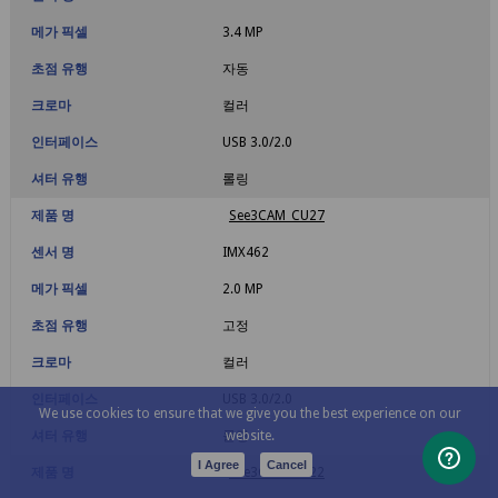
메가 픽셀
3.4 MP
초점 유행
자동
크로마
컬러
인터페이스
USB 3.0/2.0
셔터 유행
롤링
제품 명
See3CAM_CU27
센서 명
IMX462
메가 픽셀
2.0 MP
초점 유행
고정
크로마
컬러
인터페이스
USB 3.0/2.0
We use cookies to ensure that we give you the best experience on our
셔터 유행
롤링
website.
I Agree
Cancel
제품 명
See3CAM_CU22