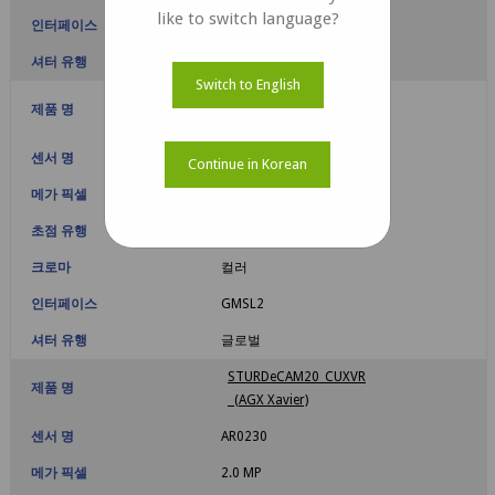
like to switch language?
인터페이스
MIPI CSI-2
셔터 유행
롤링
Switch to English
STURDeCAM25_CUXVR
제품 명
(AGX Xavier)
센서 명
AR0234
Continue in Korean
메가 픽셀
Full HD
초점 유행
고정
크로마
컬러
인터페이스
GMSL2
셔터 유행
글로벌
STURDeCAM20_CUXVR
제품 명
(AGX Xavier)
센서 명
AR0230
메가 픽셀
2.0 MP