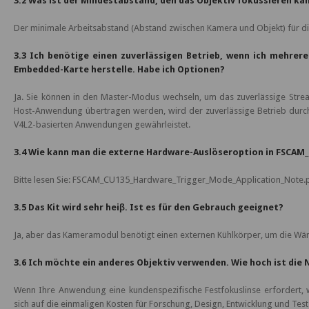
3.2 Was ist der Mindestabstand, den das Objektiv fokussieren ka
Der minimale Arbeitsabstand (Abstand zwischen Kamera und Objekt) für d
3.3 Ich benötige einen zuverlässigen Betrieb, wenn ich mehrer
Embedded-Karte herstelle. Habe ich Optionen?
Ja. Sie können in den Master-Modus wechseln, um das zuverlässige Stre
Host-Anwendung übertragen werden, wird der zuverlässige Betrieb dur
V4L2-basierten Anwendungen gewährleistet.
3.4 Wie kann man die externe Hardware-Auslöseroption in FSCAM
Bitte lesen Sie: FSCAM_CU135_Hardware_Trigger_Mode_Application_Note.p
3.5 Das Kit wird sehr heiβ. Ist es für den Gebrauch geeignet?
Ja, aber das Kameramodul benötigt einen externen Kühlkörper, um die Wä
3.6 Ich möchte ein anderes Objektiv verwenden. Wie hoch ist die
Wenn Ihre Anwendung eine kundenspezifische Festfokuslinse erfordert, 
sich auf die einmaligen Kosten für Forschung, Design, Entwicklung und Te