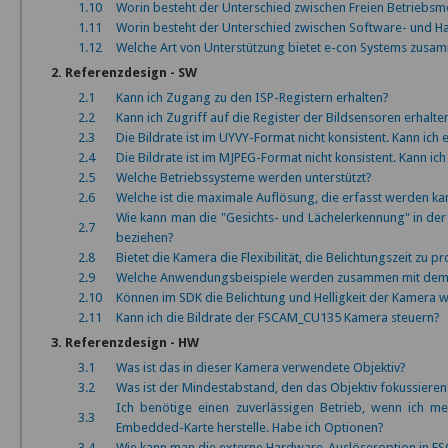
1.10
Worin besteht der Unterschied zwischen Freien Betrieb
1.11
Worin besteht der Unterschied zwischen Software- und 
1.12
Welche Art von Unterstützung bietet e-con Systems zusa
2. Referenzdesign - SW
2.1
Kann ich Zugang zu den ISP-Registern erhalten?
2.2
Kann ich Zugriff auf die Register der Bildsensoren erhalte
2.3
Die Bildrate ist im UYVY-Format nicht konsistent. Kann ich
2.4
Die Bildrate ist im MJPEG-Format nicht konsistent. Kann ic
2.5
Welche Betriebssysteme werden unterstützt?
2.6
Welche ist die maximale Auflösung, die erfasst werden kan
Wie kann man die "Gesichts- und Lächelerkennung" in de
2.7
beziehen?
2.8
Bietet die Kamera die Flexibilität, die Belichtungszeit zu
2.9
Welche Anwendungsbeispiele werden zusammen mit dem D
2.10
Können im SDK die Belichtung und Helligkeit der Kamera 
2.11
Kann ich die Bildrate der FSCAM_CU135 Kamera steuern?
3. Referenzdesign - HW
3.1
Was ist das in dieser Kamera verwendete Objektiv?
3.2
Was ist der Mindestabstand, den das Objektiv fokussieren
Ich benötige einen zuverlässigen Betrieb, wenn ich 
3.3
Embedded-Karte herstelle. Habe ich Optionen?
3.4
Wie kann man die externe Hardware-Auslöseroption in 