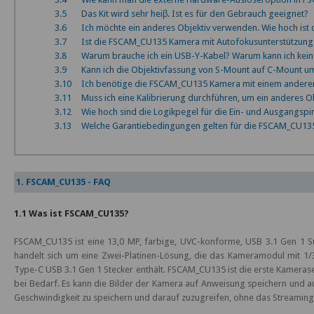
3.5
Das Kit wird sehr heiβ. Ist es für den Gebrauch geeignet?
3.6
Ich möchte ein anderes Objektiv verwenden. Wie hoch ist
3.7
Ist die FSCAM_CU135 Kamera mit Autofokusunterstützung e
3.8
Warum brauche ich ein USB-Y-Kabel? Warum kann ich kei
3.9
Kann ich die Objektivfassung von S-Mount auf C-Mount um
3.10
Ich benötige die FSCAM_CU135 Kamera mit einem anderen O
3.11
Muss ich eine Kalibrierung durchführen, um ein anderes O
3.12
Wie hoch sind die Logikpegel für die Ein- und Ausgangsp
3.13
Welche Garantiebedingungen gelten für die FSCAM_CU13
1. FSCAM_CU135 - FAQ
1.1 Was ist FSCAM_CU135?
FSCAM_CU135 ist eine 13,0 MP, farbige, UVC-konforme, USB 3.1 Gen 1 S
handelt sich um eine Zwei-Platinen-Lösung, die das Kameramodul mit 1
Type-C USB 3.1 Gen 1 Stecker enthält. FSCAM_CU135 ist die erste Kamera
bei Bedarf. Es kann die Bilder der Kamera auf Anweisung speichern und 
Geschwindigkeit zu speichern und darauf zuzugreifen, ohne das Streaming