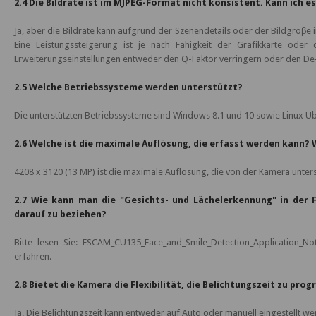
2.4 Die Bildrate ist im MJPEG-Format nicht konsistent. Kann ich 
Ja, aber die Bildrate kann aufgrund der Szenendetails oder der Bildgröβe
Eine Leistungssteigerung ist je nach Fähigkeit der Grafikkarte od
Erweiterungseinstellungen entweder den Q-Faktor verringern oder den De-
2.5 Welche Betriebssysteme werden unterstützt?
Die unterstützten Betriebssysteme sind Windows 8.1 und 10 sowie Linux Ub
2.6 Welche ist die maximale Auflösung, die erfasst werden kann? W
4208 x 3120 (13 MP) ist die maximale Auflösung, die von der Kamera unterst
2.7 Wie kann man die "Gesichts- und Lächelerkennung" in der
darauf zu beziehen?
Bitte lesen Sie: FSCAM_CU135_Face_and_Smile_Detection_Application_
erfahren.
2.8 Bietet die Kamera die Flexibilität, die Belichtungszeit zu pr
Ja. Die Belichtungszeit kann entweder auf Auto oder manuell eingestellt we