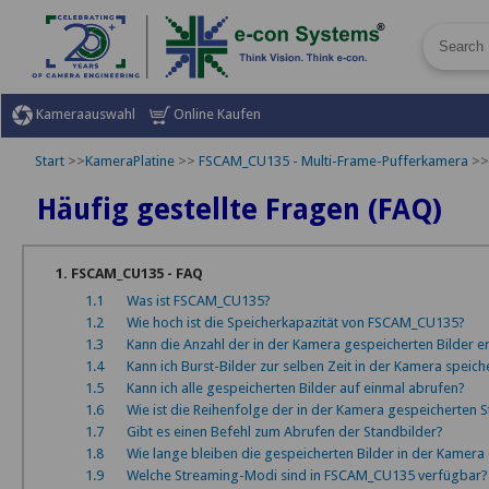
Kameraauswahl
Online Kaufen
Start
>>
KameraPlatine
>>
FSCAM_CU135 - Multi-Frame-Pufferkamera
>>
Häufig gestellte Fragen (FAQ)
1. FSCAM_CU135 - FAQ
1.1
Was ist FSCAM_CU135?
1.2
Wie hoch ist die Speicherkapazität von FSCAM_CU135?
1.3
Kann die Anzahl der in der Kamera gespeicherten Bilder 
1.4
Kann ich Burst-Bilder zur selben Zeit in der Kamera speich
1.5
Kann ich alle gespeicherten Bilder auf einmal abrufen?
1.6
Wie ist die Reihenfolge der in der Kamera gespeicherten 
1.7
Gibt es einen Befehl zum Abrufen der Standbilder?
1.8
Wie lange bleiben die gespeicherten Bilder in der Kamera 
1.9
Welche Streaming-Modi sind in FSCAM_CU135 verfügbar?