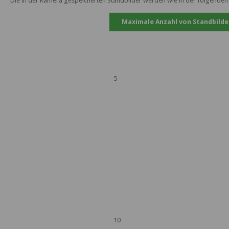
Die in der Kamera gespeicherten Standbilder werden wie in der folgenden
Maximale Anzahl von Standbilde
5
10