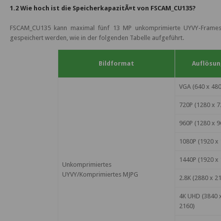
1.2 Wie hoch ist die SpeicherkapazitÃ¤t von FSCAM_CU135?
FSCAM_CU135 kann maximal fünf 13 MP unkomprimierte UYVY-Frames 
gespeichert werden, wie in der folgenden Tabelle aufgeführt.
Bildformat
Auflösun
VGA (640 x 48
720P (1280 x 7
960P (1280 x 9
1080P (1920 x 
1440P (1920 x 
Unkomprimiertes
UYVY/Komprimiertes MJPG
2.8K (2880 x 2
4K UHD (3840 
2160)