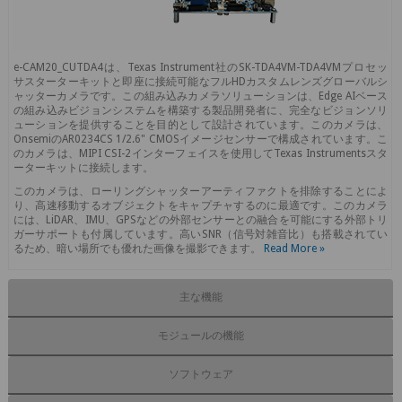
e-CAM20_CUTDA4は、Texas Instrument社のSK-TDA4VM-TDA4VMプロセッ
サスターターキットと即座に接続可能なフルHDカスタムレンズグローバルシ
ャッターカメラです。この組み込みカメラソリューションは、Edge AIベース
の組み込みビジョンシステムを構築する製品開発者に、完全なビジョンソリ
ューションを提供することを目的として設計されています。このカメラは、
OnsemiのAR0234CS 1/2.6" CMOSイメージセンサーで構成されています。こ
のカメラは、MIPI CSI-2インターフェイスを使用してTexas Instrumentsスタ
ーターキットに接続します。
このカメラは、ローリングシャッターアーティファクトを排除することによ
り、高速移動するオブジェクトをキャプチャするのに最適です。このカメラ
には、LiDAR、IMU、GPSなどの外部センサーとの融合を可能にする外部トリ
ガーサポートも付属しています。高いSNR（信号対雑音比）も搭載されてい
るため、暗い場所でも優れた画像を撮影できます。
Read More »
主な機能
モジュールの機能
ソフトウェア