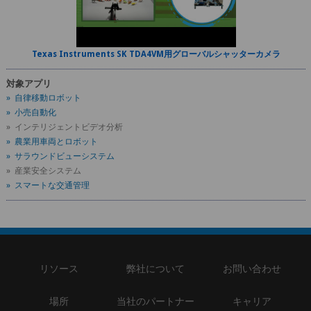
Texas Instruments SK TDA4VM用グローバルシャッターカメラ
対象アプリ
» 自律移動ロボット
» 小売自動化
» インテリジェントビデオ分析
» 農業用車両とロボット
» サラウンドビューシステム
» 産業安全システム
» スマートな交通管理
リソース
弊社について
お問い合わせ
場所
当社のパートナー
キャリア