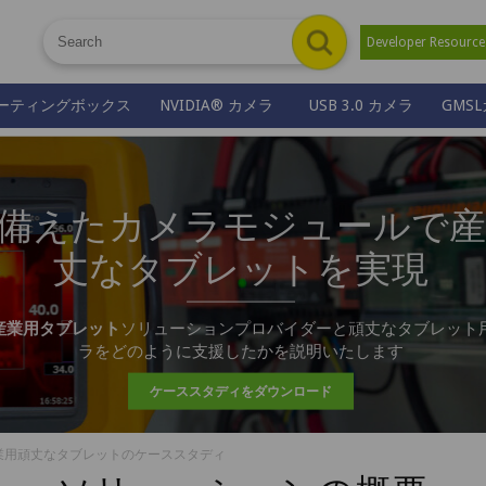
Developer Resour
ーティングボックス
NVIDIA® カメラ
USB 3.0 カメラ
GMS
備えたカメラモジュールで産
丈なタブレットを実現
産業用タブレット
ソリューションプロバイダーと頑丈なタブレット用
ラをどのように支援したかを説明いたします
ケーススタディをダウンロード
業用頑丈なタブレットのケーススタディ