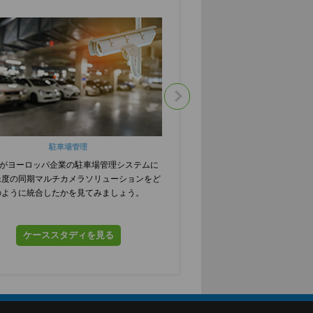
駐車場管理
品質管理検
conがヨーロッパ企業の駐車場管理システムに
e-con Systemsが、韓国
像度の同期マルチカメラソリューションをど
カーが高品質のビジョンシス
のように統合したかを見てみましょう。
製品を自動的に特定するのに
かをお読みくだ
ケーススタディを見る
ケーススタディ