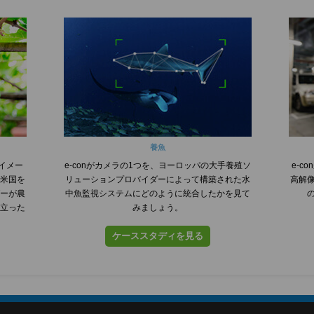
養魚
ルイメー
e-conがカメラの1つを、ヨーロッパの大手養殖ソ
e-
米国を
リューションプロバイダーによって構築された水
高解
ーが農
中魚監視システムにどのように統合したかを見て
立った
みましょう。
ケーススタディを見る