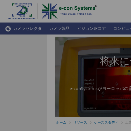
カメラセレクタ
カメラ製品
ビジョンIPコア
コンピュ
将来に
e-conSystemsがヨーロッパの
ホーム
リソース
ケーススタディ
工