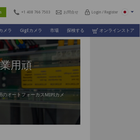
ces
+1 408 766 7503
お問合せ
Login / Register
Lカメラ
GigEカメラ
市場
探検する
オンラインストア
業用頑
のオートフォーカスMIPIカメ