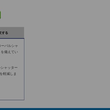
文する
グローバルシャ
）を備えてい
バルシャッター
生を軽減しま