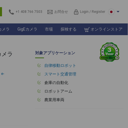
s
+1 408 766 7503
お問合せ
Login / Register
カメラ
GigEカメラ
市場
探検する
オンラインストア
ーカメラ
対象アプリケーション
自律移動ロボット
、
e-
スマート交通管理
倉庫の自動化
ロボットアーム
農業用車両