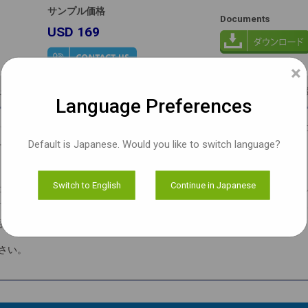
サンプル価格
Documents
USD 169
×
ェア
ドキュメント
サンプルを注
Language Preferences
発キット向けに設計されたフルHD対応のMIPI CSI-2インターフェースを搭載した
Default is Japanese. Would you like to switch language?
S グローバルシャッターセンサーを採用し、高精度の画像信号処理装置（ISP
Switch to English
Continue in Japanese
N 開発キットのコネクタ（CN7〜CN10）を通じて接続することができます。グロー
とで、フレーム間の歪みを最小限に抑え、モーションアーティファクトの発
明で滑らかな映像を実現できます。
さい。