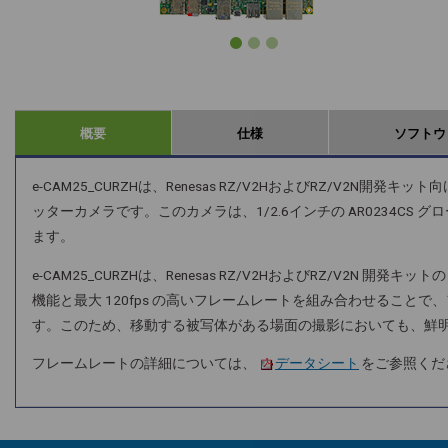
概要
仕様
ソフトウ
e-CAM25_CURZHは、Renesas RZ/V2HおよびRZ/V2N開
ッターカメラです。このカメラは、1/2.6インチの AR0234C
ます。
e-CAM25_CURZHは、Renesas RZ/V2HおよびRZ/V2
機能と最大 120fps の高いフレームレートを組み合わせるこ
す。このため、移動する被写体がある場面の撮影においても、鮮
フレームレートの詳細については、
データシート
をご参照くだ