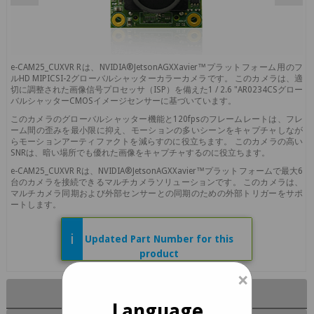
e-CAM25_CUXVR Rは、NVIDIA®JetsonAGXXavier™プラットフォーム用のフ
ルHD MIPICSI-2グローバルシャッターカラーカメラです。 このカメラは、適
切に調整された画像信号プロセッサ（ISP）を備えた1 / 2.6 "AR0234CSグロー
バルシャッターCMOSイメージセンサーに基づいています。
このカメラのグローバルシャッター機能と120fpsのフレームレートは、フレ
ーム間の歪みを最小限に抑え、モーションの多いシーンをキャプチャしなが
らモーションアーティファクトを減らすのに役立ちます。 このカメラの高い
SNRは、暗い場所でも優れた画像をキャプチャするのに役立ちます。
e-CAM25_CUXVR Rは、NVIDIA®JetsonAGXXavier™プラットフォームで最大6
台のカメラを接続できるマルチカメラソリューションです。 このカメラは、
マルチカメラ同期および外部センサーとの同期のための外部トリガーをサポ
ートします。
i
Updated Part Number for this
product
×
e-CAM20_CUOAGX - 4 台の同期グローバル
シャッター カメラ
主な機能
Language