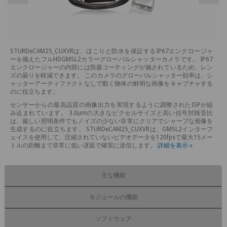
STURDeCAM25_CUXVRは、ほこりと防水を保証するIP67エンクロージャ
ーを備えたフルHDGMSL2カラーグローバルシャッターカメラです。 IP67
エンクロージャーの内部には防曇コーティングが施されているため、レン
ズの曇りを軽減できます。 このカメラのグローバルシャッター効率は、シ
ャッターアーティファクトなしで動く物体の鮮明な画像をキャプチャする
のに役立ちます。
センサーからの最高品質の画像出力を実現するように調整されたISPが組
み込まれています。 3.0μmの大きなピクセルサイズと高い信号対雑音比
は、厳しい照明条件でもノイズの少ない非常にクリアでシャープな画像を
生成するのに役立ちます。 STURDeCAM25_CUXVRは、GMSL2インターフ
ェイスを使用して、圧縮されていないビデオデータを120fpsで最大15メー
トルの距離まで非常に低い遅延で確実に送信します。
詳細を表示 »
主な機能
モジュールの機能
ソフトウェア