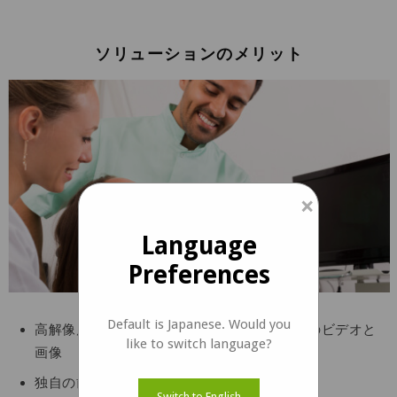
ソリューションのメリット
×
Language
Preferences
Default is Japanese. Would you
高解像度、および歯科用ルーペからの高品質のビデオと
like to switch language?
画像
独自の歯科用ルーペ要件を満たす小型ボード
Switch to English