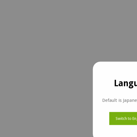
Langu
Default is Japan
Switch to En