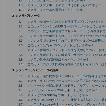
1.8
カメラのフォームファクターは何ですか？
1.9
カメラアダプタボードのサイズはどれくらいですか？
1.10
カメラモジュールの重量はいくらですか？
2. カメラパラメータ
2.1
カメラでサポートされている解像度はどれくらいですか
2.2
このカメラはいくつのMIPIレーンをサポートしています
2.3
このカメラには画像信号プロセッサ（ISP）が存在され
2.4
このカメラでサポートされているさまざまなカメラパラ
2.5
このカメラでサポートされているデジタルズーム範囲に
2.6
このカメラはOpenCVをサポートしていますか？
2.7
カメラに付属のデフォルトレンズを使用してカバーされる
2.8
このカメラがさまざまな解像度でサポートされているFO
2.9
カメラの最小焦点距離はどれくらいですか？
2.10
このカメラのガラス間の待ち時間つまりレイテンシーは
3. ソフトウェアパッケージの詳細
3.1
カメラと一緒に提供されるSDKパッケージの内容は何で
3.2
カメラドライバーのソースコードの入手方法について教
3.3
パッケージと一緒に提供されるサンプルアプリケーショ
3.4
カメラはRaspberryPi OSをサポートしていますか？
3.5
カメラはAndroidOSをサポートしていますか？
3.6
カメラをRaspberryPi 4キットに接続する方法について
3.7
カメラはRaspberryPi 3キットをサポートしていますか？