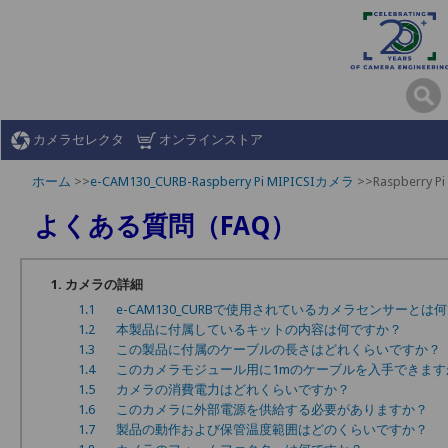
カメラセレクタ
オンラインストア
ホーム
>>
e-CAM130_CURB-Raspberry Pi MIPICSIカメラ
>>Raspberry 
よくある質問（FAQ）
1. カメラの詳細
1.1
e-CAM130_CURBで使用されているカメラセンサーとは
1.2
本製品に付属しているキットの内容は何ですか？
1.3
この製品に付属のケーブルの長さはどれくらいですか？
1.4
このカメラモジュール用に1mのケーブルを入手できます
1.5
カメラの消費電力はどれくらいですか？
1.6
このカメラに外部電源を供給する必要がありますか？
1.7
製品の動作および保管温度範囲はどのくらいですか？