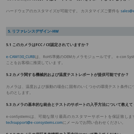
ハードウェアのカスタマイズが可能です。 カスタマイズご要件を
sales@
5. リファレンスデザイン-HW
5.1 このカメラはFCC / CE認定されていますか？
e-CAM130_CURB
は、RoHS準拠のOEMカメラモジュールです。 e-con 
ことをお客様に推奨していま す。
5.2 カメラ関する機械的および温度テストレポートが提供可能ですか？
カメラは、温度および振動の場合に固有のいくつかの環境テスト条件に
ものとします。
5.3 カメラの基本的な統合とテストのサポートの入手方法について教えて
e-conSystemsは、可能な限り最高のカスタマーサポートを保証
techsupport@e-consystems.com
にメ ールでお問い合わせください。