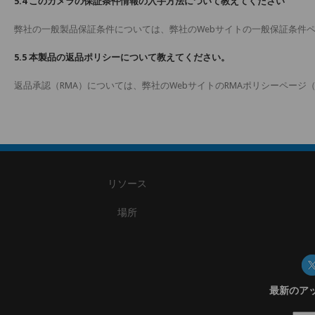
5.4 このカメラの保証条件情報の入手方法について教えてください
弊社の一般製品保証条件については、弊社のWebサイトの一般保証条件
5.5 本製品の返品ポリシーについて教えてください。
返品承認（RMA）については、弊社のWebサイトのRMAポリシーページ
リソース
場所
最新のア