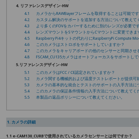
4. リファレンスデザイン-HW
4.1
カメラからRAWBayerフレームを取得することは可能で
4.2
カスタム解決のサポートを追加する方法について教えて
4.3
より多くのFOVをカバーするために別のレンズが必要で
4.4
レンズマウントをSマウントからCマウントに変更できま
4.5
Raspberry Pi4キットの代わりにRaspberryPi Com
4.6
このカメラはストロボをサポートしていますか？
4.7
このカメラをキャリアボードの他のセンサーと同期させ
4.8
FSCAM_CU135カメラはオートフォーカスをサポートし
5.リファレンスデザイン-HW
5.1
このカメラはFCC / CE認定されていますか？
5.2
カメラ関する機械的および温度テストレポートが提供可
5.3
カメラの基本的な統合とテストのサポートの入手方法に
5.4
このカメラの保証条件情報の入手方法について教えてく
5.5
本製品の返品ポリシーについて教えてください。
1. カメラの詳細
1.1 e-CAM130_CURBで使用されているカメラセンサーとは何ですか？