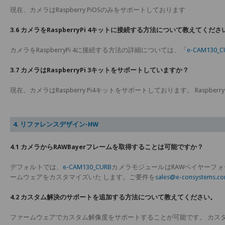
現在、カメラはRaspberry PiOSのみをサポートしております
3.6 カメラをRaspberryPi 4キットに接続する方法について教えてくださ
カメラをRaspberryPi 4に接続する方法の詳細については、
「e-CAM130
3.7 カメラはRaspberryPi 3キットをサポートしていますか？
現在、カメラはRaspberry Pi4キットをサポートしております。 Raspberry
4. リファレンスデザイン-HW
4.1 カメラからRAWBayerフレームを取得することは可能ですか？
デフォルトでは、
e-CAM130_CURB
カメラモジュールはRAWベイヤーフォ
ームウェアをカスタマイズいた します。ご要件を
sales@e-consystems.c
4.2 カスタム解決のサポートを追加する方法について教えてください。
ファームウェアでカスタム解像度をサポートすることが可能です。 カス