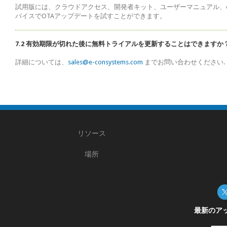
試用版には、クラウドアクセス、開発者キット、ユーザーマニュアル、eS
バイスでOTAアップデートを試すことができます。
7.2 有効期限が切れた後に無料トライアルを更新することはできますか
詳細については、
sales@e-consystems.com
までお問い合わせください.
リソース
場所
最新のア