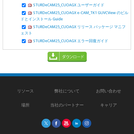
STURDeCAM25_CUOAGX ユーザーガイド
STURDeCAM25_CUOAGX e-CAM_TK1 GUVCView のビル
ドとインストール Guide
STURDeCAM25_CUOAGX リリース パッケージ マニフ
ェスト
STURDeCAM25_CUOAGX エラー回復ガイド
リソース
弊社について
お問い合わせ
場所
当社のパートナー
キャリア