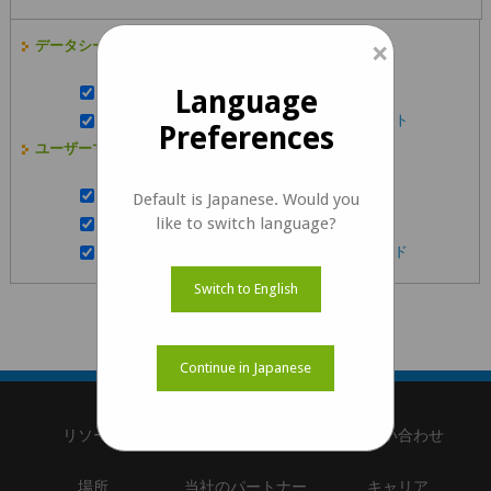
×
データシート :
NeduCAM25_CUTDA4データシート
Language
NeduCAM25_CUTDA4レンズのデータ​​シート
Preferences
ユーザーマニュアル :
NeduCAM25_CUTDA4入門マニュアル
Default is Japanese. Would you
like to switch language?
NeduCAM25_CUTDA4開発者ガイド
NeduCAM25_CUTDA4Gstreamer 使用ガイド
Switch to English
Continue in Japanese
リソース
弊社について
お問い合わせ
場所
当社のパートナー
キャリア