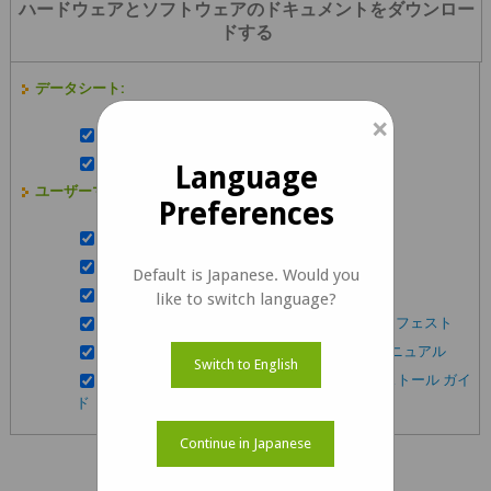
ハードウェアとソフトウェアのドキュメントをダウンロー
ドする
データシート:
×
NileCAM81_CUNXデータシート
NileCAM81_CUNXレンズのデータ​​シート
Language
ユーザーマニュアル :
Preferences
NileCAM81_CUNX入門マニュアル
NileCAM81_CUNX開発者ガイド
Default is Japanese. Would you
NileCAM81_CUNXGstreamer 使用ガイド
like to switch language?
NileCAM81_CUNXリリース パッケージ マニフェスト
NileCAM81_CUNXLinux アプリ ユーザー マニュアル
Switch to English
e-CAM_TK1-GUVCView ビルドおよびインストール ガイ
ド
Continue in Japanese