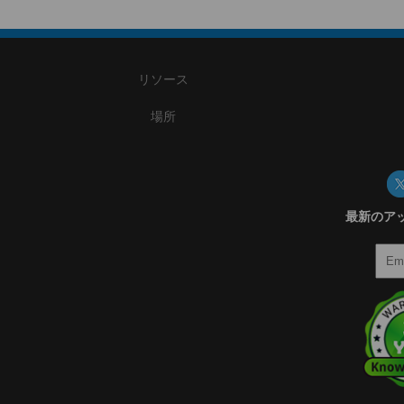
リソース
場所
最新のア