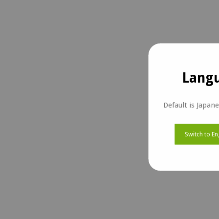
Langu
Default is Japan
Switch to En