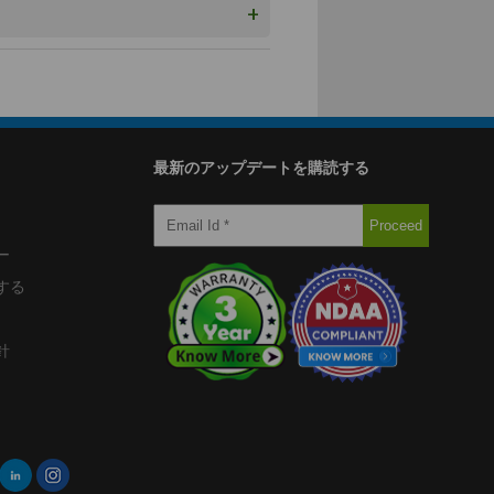
+
最新のアップデートを購読する
ー
する
針