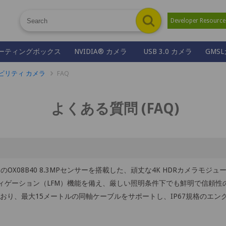
Developer Resour
ーティングボックス
NVIDIA® カメラ
USB 3.0 カメラ
GMS
 モビリティ カメラ
FAQ
よくある質問 (FAQ)
OX08B40 8.3MPセンサーを搭載した、頑丈な4K HDRカメラモジュ
ティゲーション（LFM）機能を備え、厳しい照明条件下でも鮮明で信頼
ており、最大15メートルの同軸ケーブルをサポートし、IP67規格のエ