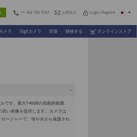
ces
+1 408 766 7503
お問合せ
Login / Register
Lカメラ
GigEカメラ
市場
探検する
オンラインストア
-
ールです。最大140dBの高動的範囲
性の高い画像を提供します。カメラは
ンクロージャーで、埃や水から保護され