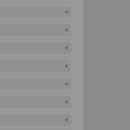
+
+
+
+
+
+
+