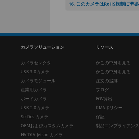
16. このカメラはRoHS規制に
カメラソリューション
リソース
カメラセレクタ
かごの中身を見る
USB 3.0カメラ
かごの中身を見る
カメラモジュール
注文の追跡
産業用カメラ
ブログ
ボードカメラ
FOV算出
USB 2.0カメラ
RMAポリシー
SerDes カメラ
保証
OEMおよびカスタムカメラ
製品コンプライアン
NVIDIA Jetson カメラ