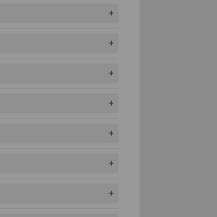
+
+
+
+
+
+
+