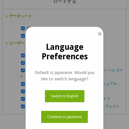
ロードする
データシート :
e-CAM81_CUONX データシート
×
e-CAM81_CUONX レンズデータシート
ユーザーマニュアル :
Language
Preferences
e-CAM81_CUONX スタートマニュアル
e-CAM81_CUONX 開発者ガイド
e-CAM_TK1 GUVCView ビルドおよびインストール ガイ
Default is Japanese. Would you
ド
like to switch language?
e-CAM81_CUONX Linux アプリ ユーザーマニュアル
e-CAM81_CUONX Gstreamer 使い方ガイド
Switch to English
e-CAM81_CUONX 外部トリガーサポートガイド
e-CAM81_CUONX リリース パッケージ マニフェスト
Continue in Japanese