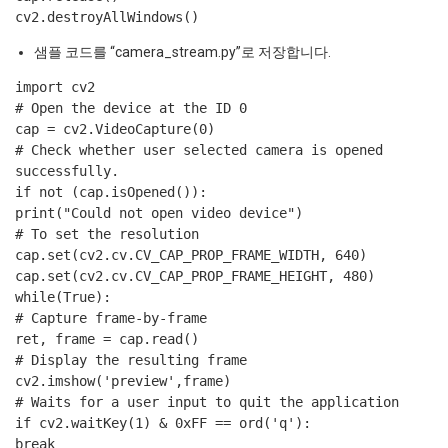
cv2.destroyAllWindows()
샘플 코드를 “camera_stream.py”로 저장합니다.
import cv2
# Open the device at the ID 0
cap = cv2.VideoCapture(0)
# Check whether user selected camera is opened
successfully.
if not (cap.isOpened()):
print("Could not open video device")
# To set the resolution
cap.set(cv2.cv.CV_CAP_PROP_FRAME_WIDTH, 640)
cap.set(cv2.cv.CV_CAP_PROP_FRAME_HEIGHT, 480)
while(True):
# Capture frame-by-frame
ret, frame = cap.read()
# Display the resulting frame
cv2.imshow('preview',frame)
# Waits for a user input to quit the application
if cv2.waitKey(1) & 0xFF == ord('q'):
break