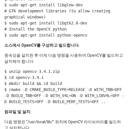
$ sudo apt-get install libglew-dev
# GTK development libraries (to allow creating
graphical windows)
$ sudo apt-get install libgtk2.0-dev
# Install the OpenCV python
$ sudo apt-get install python-opencv
소스에서 OpenCV를 구성하고 빌드합니다.
종속성을 설치한 후 이제 다음 명령을 사용하여 OpenCV를 빌드하고
설치해야 합니다.
$ unzip opencv-3.4.1.zip
$ cd opencv-3.4.1
$ mkdir build && cd build
$ cmake -D CMAKE_BUILD_TYPE=RELEASE -D WITH_TBB=OFF
-D BUILD_TBB=OFF -D WITH_V4L=ON -D WITH_LIBV4L=OFF -
D BUILD_TESTS=OFF -D BUILD_PERF_TESTS=OFF ..
컴파일 및 설치:
다음 명령은 “/usr/local/lib/” 위치에 OpenCV 라이브러리를 빌드하
고 설치합니다.