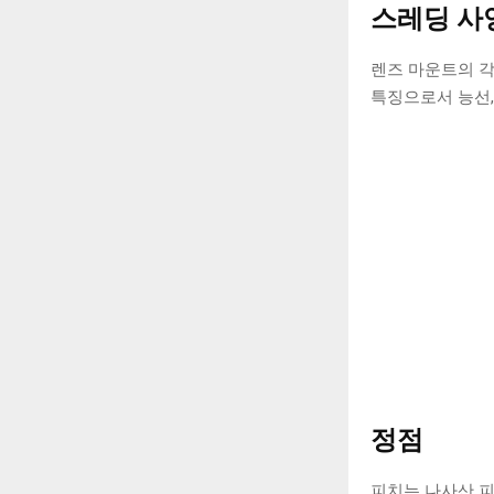
스레딩 사
렌즈 마운트의 각
특징으로서 능선,
정점
피치는 나사산 피