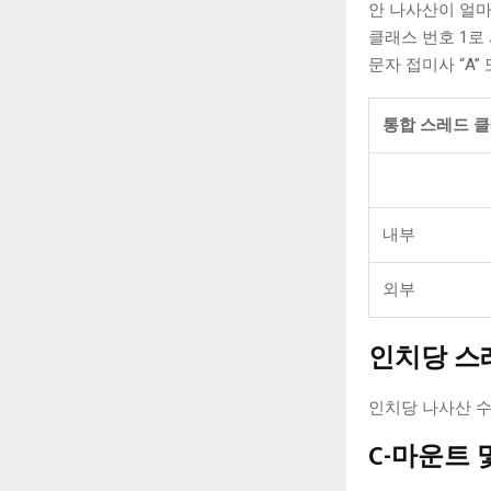
안 나사산이 얼마
클래스 번호 1로
문자 접미사 “A”
통합 스레드 클
내부
외부
인치당 스
인치당 나사산 수
C-마운트 