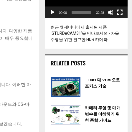
이
어
00:00
32:28
최근 웹세미나에서 출시된 제품
다. 다양한 제품
'STURDeCAM31'을 만나보세요 - 자율
것이 매우 중요합니
주행을 위한 견고한 HDR 카메라
RELATED POSTS
TLens 대 VCM 오토
합니다. 이러한 마
포커스 기술
-마운트와 CS-마
카메라 투영 및 매개
변수를 이해하기 위
한 종합 가이드
아보겠습니다.