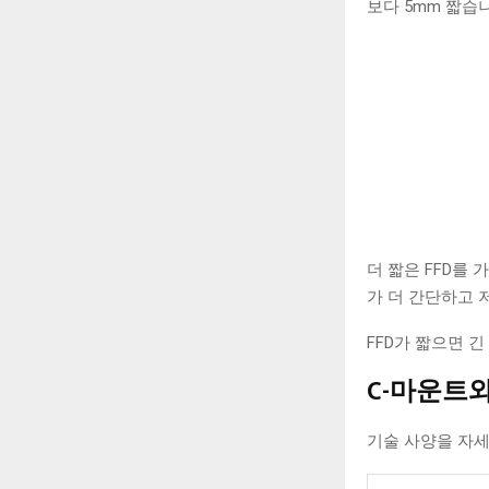
보다 5mm 짧습
더 짧은 FFD를
가 더 간단하고 
FFD가 짧으면 
C-마운트와
기술 사양을 자세