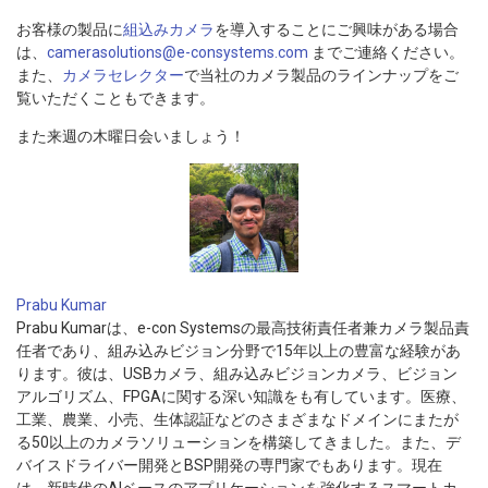
お客様の製品に
組込みカメラ
を導入することにご興味がある場合
は、
camerasolutions@e-consystems.com
までご連絡ください。
また、
カメラセレクター
で当社のカメラ製品のラインナップをご
覧いただくこともできます。
また来週の木曜日会いましょう！
Prabu Kumar
Prabu Kumarは、e-con Systemsの最高技術責任者兼カメラ製品責
任者であり、組み込みビジョン分野で15年以上の豊富な経験があ
ります。彼は、USBカメラ、組み込みビジョンカメラ、ビジョン
アルゴリズム、FPGAに関する深い知識をも有しています。医療、
工業、農業、小売、生体認証などのさまざまなドメインにまたが
る50以上のカメラソリューションを構築してきました。また、デ
バイスドライバー開発とBSP開発の専門家でもあります。現在
は、新時代のAIベースのアプリケーションを強化するスマートカ