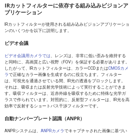
IRカットフィルターに依存する組み込みビジョンア
プリケーション
IRカットフィルターが使用される組み込みビジョンアプリケーショ
ンのいくつかを以下に説明します。
ビデオ会議
ビデオ会議用カメラでは
、レンズは、非常に低い歪みを維持する
と同時に、高画質と広い視野（FOV）を保証する必要があります。
したがって、IRカットフィルターは、カラーCCDまたは
CMOSカメ
ラ
で正確なカラー画像を生成するのに役立ちます。フィルター
は、可視光を通過させている間、IR光の透過をブロックします。
それは、吸収または反射光学技術によって実行することができま
す。吸収フィルターは、近赤外線を吸収するために特殊な光学ガ
ラスで作られています。対照的に、反射型フィルターは、IR光を高
効率で反射するショートパス干渉フィルターです。
自動ナンバープレート認識（ANPR）
ANPRシステムは、
ANPRカメラ
でキャプチャされた画像に基づい