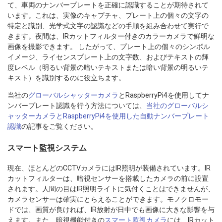
て、車両のナンバープレートを正確に認識することが期待されて
います。これは、実像のキャプチャ、プレート上の個々の文字の
特定と識別、光学式文字の認識などの手順を組み合わせて実行で
きます。夜間は、IRカットフィルター付きのカラーカメラで鮮明な
画像を撮影できます。 したがって、プレート上の個々のシンボル
イメージ、ライセンスプレート上の文字数、およびテキストの輝
度レベル（明るい背景の暗いテキストまたは暗い背景の明るいテ
キスト）を識別するのに役立ちます。
当社の
グローバルシャッターカメラ
とRaspberryPi4を使用してナ
ンバープレート認識を行う方法については、
当社のグローバルシ
ャッターカメラとRaspberryPi4を使用した自動ナンバープレート
認識
の記事をご覧ください。
スマート監視システム
現在、ほとんどのCCTVカメラにはIR照明が装備されています。IR
カットフィルターは、暗視センサーを搭載したカメラの前に設置
されます。人間の目はIR照明ライトに気付くことはできませんが、
カメラセンサーは確実にとらえることができます。モノクロモー
ドでは、画質が良ければ、IR放射が日中でも画像に大きな影響を与
えます。また、暗視機能付きの
スマート監視カメラ
には、IRカット