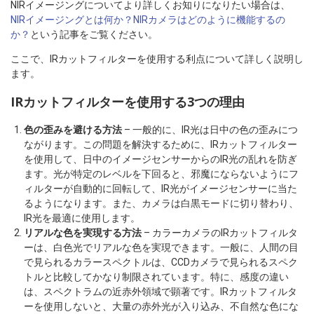
NIRイメージングについてより詳しくお知りになりたい場合は、
NIRイメージングとは何か？NIRカメラはどのように機能するの
か？
という記事をご覧ください。
ここで、IRカットフィルターを使用する利点について詳しく説明し
ます。
IRカットフィルターを使用する3つの理由
色の歪みを避ける方法
– 一般的に、IR光は日中の色の歪みにつ
ながります。この問題を解決するために、IRカットフィルター
を使用して、日中のイメージセンサーからのIR光の乱れを防ぎ
ます。光が特定のレベルを下回ると、邪魔にならないようにフ
ィルターが自動的に回転して、IR光がイメージセンサーに当た
るようになります。また、カメラは白黒モードに切り替わり、
IR光を最適に使用します。
リアルな色を実現する方法
– カラーカメラのIRカットフィルタ
ーは、白色光でリアルな色を実現できます。一般に、人間の目
で見られるカラースペクトルは、CCDカメラで見られるスペク
トルと比較してかなり制限されています。特に、感度の違い
は、スペクトラムの近赤外領域で顕著です。IRカットフィルタ
ーを使用しないと、大量の赤外光が入り込み、不自然な色にな