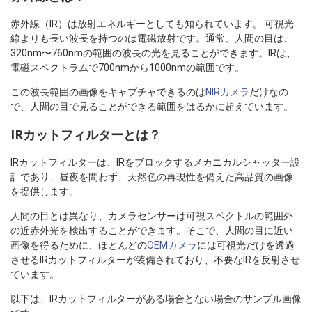
赤外線（IR）は放射エネルギーとしても知られています。 可視光
線よりも長い波長を持つのは電磁放射です。通常、人間の目は、
320nm〜760nmの範囲の波長の光を見ることができます。IRは、
電磁スペクトラムで700nmから1000nmの範囲です。
この波長範囲の画像をキャプチャできるのは
NIRカメラ
だけなの
で、人間の目で見ることができる範囲をはるかに超えています。
IRカットフィルターとは？
IRカットフィルターは、IRをブロックするメカニカルシャッター設
計であり、昼夜を問わず、天然色の再現性を備えた高品質の画像
を提供します。
人間の目とは異なり、カメラセンサーは可視スペクトルの範囲外
の近赤外光を検出することができます。そこで、人間の目に近い
画像を得るために、ほとんどの
OEMカメラ
には可視光だけを透過
させるIRカットフィルターが装備されており、不要なIRを反射させ
ています。
以下は、IRカットフィルターがある場合とない場合のサンプル画像