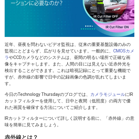
近年、昼夜を問わないビデオ監視は、従来の重要基盤設備のみの
監視にとどまらず、広がりを見せています。一般的に、
CMOSカメ
ラ
やCCDカメラなどのシステムは、昼間の明るい場所で正確な画
像をキャプチャします。また、人間の目には見えない近赤外光を
検出することができます。これは暗視記録にとって重要な機能で
すが、赤外線の影響で日中の記録画像の色調が乱れてしまいま
す。
今日のTechnology Thursdayのブログでは、
カメラモジュール
にIR
カットフィルターを使用して、日中と夜間（低照度）の両方で優
れた画質を確保する方法についてご紹介します。
IRカットフィルターについて詳しく説明する前に、「赤外線」の意
味を簡単に見てみましょう。
赤外線とは？