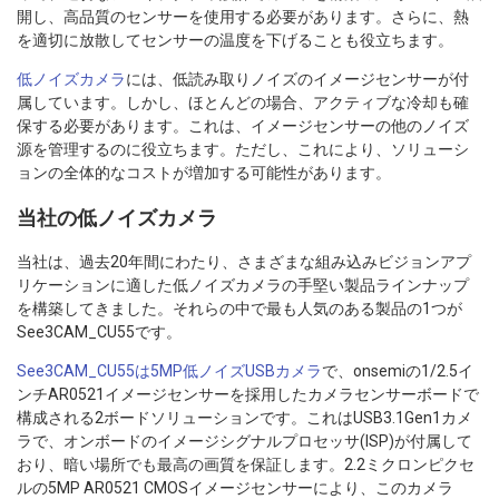
開し、高品質のセンサーを使用する必要があります。さらに、熱
を適切に放散してセンサーの温度を下げることも役立ちます。
低ノイズカメラ
には、低読み取りノイズのイメージセンサーが付
属しています。しかし、ほとんどの場合、アクティブな冷却も確
保する必要があります。これは、イメージセンサーの他のノイズ
源を管理するのに役立ちます。ただし、これにより、ソリューシ
ョンの全体的なコストが増加する可能性があります。
当社の低ノイズカメラ
当社は、過去20年間にわたり、さまざまな組み込みビジョンアプ
リケーションに適した低ノイズカメラの手堅い製品ラインナップ
を構築してきました。それらの中で最も人気のある製品の1つが
See3CAM_CU55です。
See3CAM_CU55は5MP低ノイズUSBカメラ
で、onsemiの1/2.5イ
ンチAR0521イメージセンサーを採用したカメラセンサーボードで
構成される2ボードソリューションです。これはUSB3.1Gen1カメ
ラで、オンボードのイメージシグナルプロセッサ(ISP)が付属して
おり、暗い場所でも最高の画質を保証します。2.2ミクロンピクセ
ルの5MP AR0521 CMOSイメージセンサーにより、このカメラ