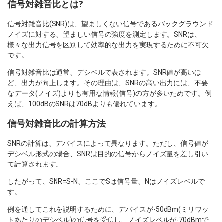
信号対雑音比とは?
信号対雑音比(SNR)は、望ましくない信号であるバックグラウンド
ノイズに対する、望ましい信号の強度を測定します。SNRは、
様々な出力信号を区別して効率的な出力を実現するために不可欠
です。
信号対雑音比は通常、デシベルで表されます。SNR値が高いほ
ど、出力が向上します。その理由は、SNRの高い出力には、不要
なデータ(ノイズ)よりも有用な情報(信号)の方が多いためです。例
えば、100dBのSNRは70dBよりも優れています。
信号対雑音比の計算方法
SNRの計算は、デバイスによって異なります。ただし、信号値が
デシベル形式の場合、SNRは目的の信号からノイズ量を差し引い
て計算されます。
したがって、SNR=S-N、ここでSは信号量、Nはノイズレベルで
す。
例を通してこれを説明するために、デバイスが-50dBm(ミリワッ
トあたりのデシベル)の信号を受信し、ノイズレベルが-70dBmで