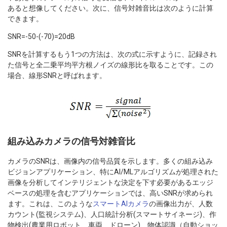
あると想像してください。次に、信号対雑音比は次のように計算
できます。
SNR=-50-(-70)=20dB
SNRを計算するもう1つの方法は、次の式に示すように、記録され
た信号と全二乗平均平方根ノイズの線形比を取ることです。この
場合、線形SNRと呼ばれます。
組み込みカメラの信号対雑音比
カメラのSNRは、画像内の信号品質を示します。多くの組み込み
ビジョンアプリケーション、特にAI/MLアルゴリズムが処理された
画像を分析してインテリジェントな決定を下す必要があるエッジ
ベースの処理を含むアプリケーションでは、高いSNRが求められ
ます。これは、このような
スマートAIカメラ
の画像出力が、人数
カウント(監視システム)、人口統計分析(スマートサイネージ)、作
物検出(農業用ロボット、車両、ドローン)、物体認識（自動ショッ