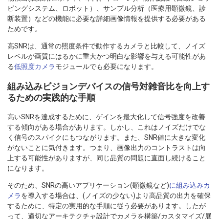
ピングシステム、ロボット）、サンプル分析（医療用顕微鏡、診
断装置）などの機能に必要な詳細画像情報を提供する必要がある
ためです。
高SNRは、通常の照度条件で動作するカメラと比較して、ノイズ
レベルが画質にはるかに重大かつ明白な影響を与える可能性があ
る
低照度カメラ
モジュールでも必要になります。
組み込みビジョンデバイスの信号対雑音比を向上す
るための実践的な手順
高いSNRを達成するために、ゲインを最大化して信号強度を改善
する傾向がある場合があります。しかし、これはノイズだけでな
く信号のスパイクにもつながります。また、SNR値に大きな変化
がないことに気付きます。つまり、画像出力のコントラストは向
上する可能性がありますが、同じ品質の問題に直面し続けること
になります。
そのため、SNRの高いアプリケーション(顕微鏡など)
に組み込みカ
メラ
を導入する場合は、(ノイズの少ない)より高品質の出力を確保
するために、特定の実用的な手順に従う必要があります。したが
って、適切なアーキテクチャ設計でカメラを構築/カスタマイズ/展