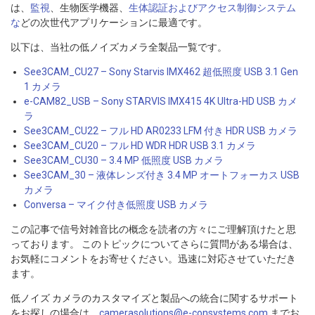
は、
監視
、生物医学機器、
生体認証およびアクセス制御システム
な
どの次世代アプリケーションに最適です。
以下は、当社の低ノイズカメラ全製品一覧です。
See3CAM_CU27 – Sony Starvis IMX462 超低照度 USB 3.1 Gen
1 カメラ
e-CAM82_USB – Sony STARVIS IMX415 4K Ultra-HD USB カメ
ラ
See3CAM_CU22 – フル HD AR0233 LFM 付き HDR USB カメラ
See3CAM_CU20 – フル HD WDR HDR USB 3.1 カメラ
See3CAM_CU30 – 3.4 MP 低照度 USB カメラ
See3CAM_30 – 液体レンズ付き 3.4 MP オートフォーカス USB
カメラ
Conversa – マイク付き低照度 USB カメラ
この記事で信号対雑音比の概念を読者の方々にご理解頂けたと思
っております。 このトピックについてさらに質問がある場合は、
お気軽にコメントをお寄せください。迅速に対応させていただき
ます。
低ノイズ カメラのカスタマイズと製品への統合に関するサポート
をお探しの場合は、
camerasolutions@e-consystems.com
までお