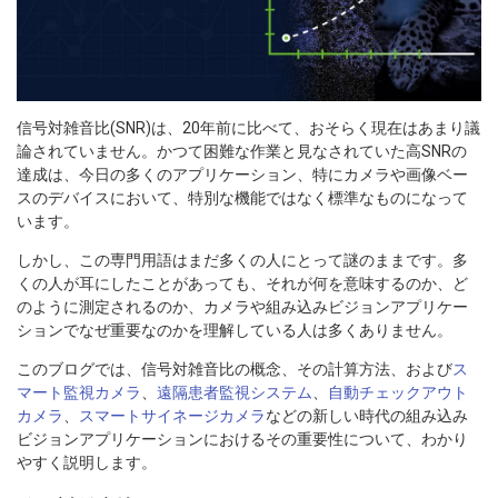
信号対雑音比(SNR)は、20年前に比べて、おそらく現在はあまり議
論されていません。かつて困難な作業と見なされていた高SNRの
達成は、今日の多くのアプリケーション、特にカメラや画像ベー
スのデバイスにおいて、特別な機能ではなく標準なものになって
います。
しかし、この専門用語はまだ多くの人にとって謎のままです。多
くの人が耳にしたことがあっても、それが何を意味するのか、ど
のように測定されるのか、カメラや組み込みビジョンアプリケー
ションでなぜ重要なのかを理解している人は多くありません。
このブログでは、信号対雑音比の概念、その計算方法、および
ス
マート監視カメラ
、
遠隔患者監視システム
、
自動チェックアウト
カメラ
、
スマートサイネージカメラ
などの新しい時代の組み込み
ビジョンアプリケーションにおけるその重要性について、わかり
やすく説明します。