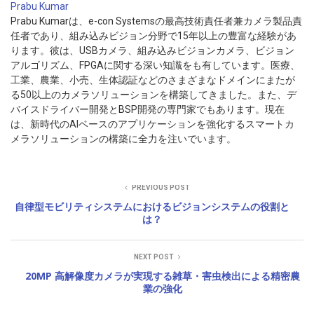
Prabu Kumar
Prabu Kumarは、e-con Systemsの最高技術責任者兼カメラ製品責
任者であり、組み込みビジョン分野で15年以上の豊富な経験があ
ります。彼は、USBカメラ、組み込みビジョンカメラ、ビジョン
アルゴリズム、FPGAに関する深い知識をも有しています。医療、
工業、農業、小売、生体認証などのさまざまなドメインにまたが
る50以上のカメラソリューションを構築してきました。また、デ
バイスドライバー開発とBSP開発の専門家でもあります。現在
は、新時代のAIベースのアプリケーションを強化するスマートカ
メラソリューションの構築に全力を注いでいます。
PREVIOUS POST
自律型モビリティシステムにおけるビジョンシステムの役割と
は？
NEXT POST
20MP 高解像度カメラが実現する雑草・害虫検出による精密農
業の強化