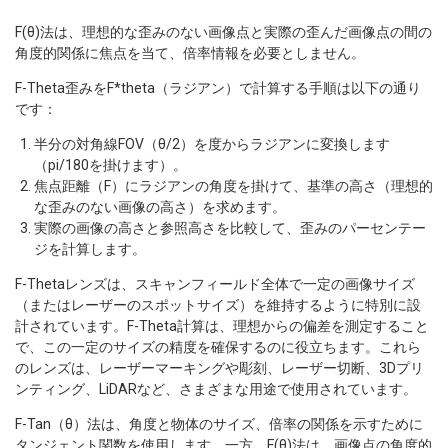
F(θ)法は、理想的な歪みのない画像点と実際の歪んだ画像点の間の
角度的関係に焦点を当て、倍率情報を必要としません。
F-Theta歪みをF*theta（ラジアン）で計算する手順は以下の通り
です：
半分の対角線FOV（θ/2）を度からラジアンに変換します
（pi/180を掛けます）。
焦点距離（F）にラジアンの角度を掛けて、基準の高さ（理想的
な歪みのない画像の高さ）を求めます。
実際の画像の高さと参照高さを比較して、歪みのパーセンテー
ジを計算します。
F-Thetaレンズは、スキャンフィールド全体で一定の画像サイズ
（またはレーザーのスポットサイズ）を維持するように特別に設
計されています。F-Theta計算は、理想からの偏差を測定すること
で、この一定のサイズの精度を確保するのに役立ちます。これら
のレンズは、レーザーマーキングや彫刻、レーザー切断、3Dプリ
ンティング、LiDARなど、さまざまな用途で使用されています。
F-Tan（θ）法は、角度と物体のサイズ、倍率の関係を示すために
タンジェント関数を使用します。一方、F(θ)法は、画像点の角度的