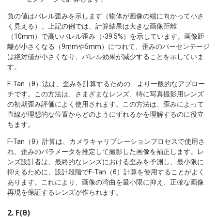
負の値はバレル歪みを示します（物体が画像の端に向かって小さ
く見える）。上記の例では、計算結果は大きな画像距離
（10mm）で高いバレル歪み（-39.5%）を示しています。画像距
離が小さくなる（9mmや5mm）につれて、歪みのパーセンテージ
は絶対値が小さくなり、バレル効果が減少することを示していま
す。
F-Tan（θ）法は、歪みを計算するための、より一般的なアプロー
チです。この方法は、さまざまなレンズ、特に写真撮影用レンズ
の初期歪み評価によく使用されます。この方法は、歪みによって
直線が理想的な位置からどのようにずれるかを理解するのに役立
ちます。
F-Tan（θ）計算は、カメラキャリブレーションプロセスで使用さ
れ、歪みのパラメータを推定して撮影した画像を補正します。レ
ンズ設計者は、最終的なレンズにおける歪みを予測し、最小限に
抑えるために、設計段階でF-Tan（θ）計算を使用することがよく
あります。これにより、画像の湾曲を最小限に抑え、正確な画像
再現を保証するレンズが作られます。
2. F(θ)