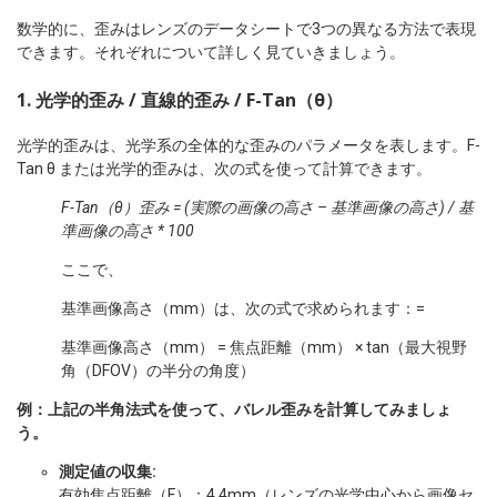
数学的に、歪みはレンズのデータシートで3つの異なる方法で表現
できます。それぞれについて詳しく見ていきましょう。
1. 光学的歪み / 直線的歪み / F-Tan（θ）
光学的歪みは、光学系の全体的な歪みのパラメータを表します。F-
Tan θ または光学的歪みは、次の式を使って計算できます。
F-Tan（θ）歪み = (実際の画像の高さ – 基準画像の高さ) / 基
準画像の高さ * 100
ここで、
基準画像高さ（mm）は、次の式で求められます：=
基準画像高さ（mm） = 焦点距離（mm） × tan（最大視野
角（DFOV）の半分の角度）
例：上記の半角法式を使って、バレル歪みを計算してみましょ
う。
測定値の収集:
有効焦点距離（F）：4.4mm（レンズの光学中心から画像セ