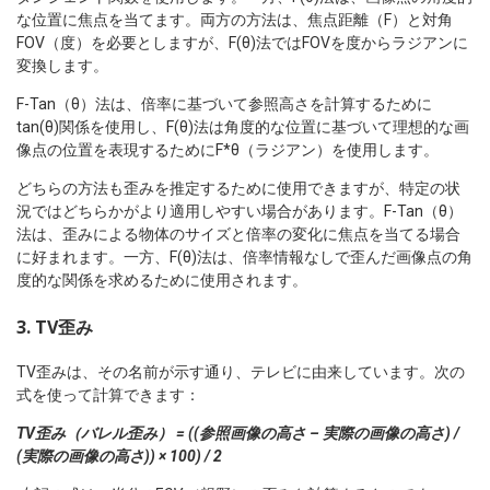
な位置に焦点を当てます。両方の方法は、焦点距離（F）と対角
FOV（度）を必要としますが、F(θ)法ではFOVを度からラジアンに
変換します。
F-Tan（θ）法は、倍率に基づいて参照高さを計算するために
tan(θ)関係を使用し、F(θ)法は角度的な位置に基づいて理想的な画
像点の位置を表現するためにF*θ（ラジアン）を使用します。
どちらの方法も歪みを推定するために使用できますが、特定の状
況ではどちらかがより適用しやすい場合があります。F-Tan（θ）
法は、歪みによる物体のサイズと倍率の変化に焦点を当てる場合
に好まれます。一方、F(θ)法は、倍率情報なしで歪んだ画像点の角
度的な関係を求めるために使用されます。
3. TV歪み
TV歪みは、その名前が示す通り、テレビに由来しています。次の
式を使って計算できます：
TV歪み（バレル歪み） = ((参照画像の高さ – 実際の画像の高さ) /
(実際の画像の高さ)) × 100) / 2