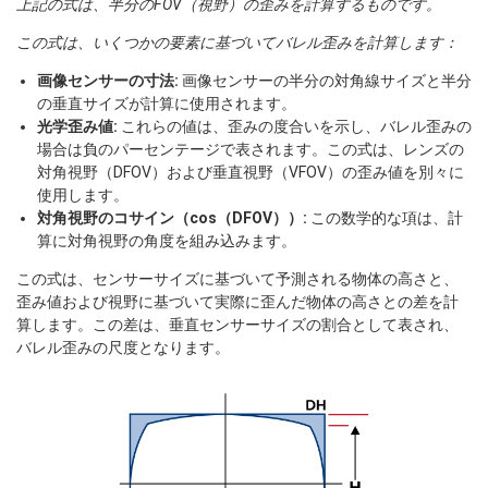
上記の式は、半分のFOV（視野）の歪みを計算するものです。
この式は、いくつかの要素に基づいてバレル歪みを計算します：
画像センサーの寸法:
画像センサーの半分の対角線サイズと半分
の垂直サイズが計算に使用されます。
光学歪み値:
これらの値は、歪みの度合いを示し、バレル歪みの
場合は負のパーセンテージで表されます。この式は、レンズの
対角視野（DFOV）および垂直視野（VFOV）の歪み値を別々に
使用します。
対角視野のコサイン（cos（DFOV））:
この数学的な項は、計
算に対角視野の角度を組み込みます。
この式は、センサーサイズに基づいて予測される物体の高さと、
歪み値および視野に基づいて実際に歪んだ物体の高さとの差を計
算します。この差は、垂直センサーサイズの割合として表され、
バレル歪みの尺度となります。