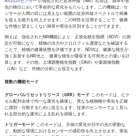
AR2020センサー
の強化された近赤外線（NIR）応答は、雑草や害
虫の検出において革命的な変化をもたらします。この機能は、セ
ンサーが人間の目には見えない範囲の近赤外線スペクトルで画像
を捉える能力を向上させます。この特性を活用することで、健康
な作物と望ましくない雑草や害虫を区別することができます。
例えば、強化されたNIR機能により、正規化植生指標（NDVI）の測
定が可能になり、植物の活力やクロロフィル濃度などを確認する
ことで、植物の健康状態を評価できます。NDVIは、健康な植生が
強く反射するNIR光と、健康な植生が吸収する可視光との違いを計
算します。その他、土壌調整植生指数（SAVI）や葉面積指数
（LAI）など、作物の分析にも役立ちます。
複数の機能モード
グローバルリセットリリース（GRR）モード
: このモードは、ピク
セル配列全体で均一な露光を確保し、異なる植物種や害虫を正確
に識別・分類するために役立ちます。従来のセンサーでよく見ら
れる部分的な露光による乱れを排除します。
トリガーモード
: このモードは、天候の変化や日中の光の変動な
ど、動的な環境におけるセンサーの適応性を向上させます。害虫