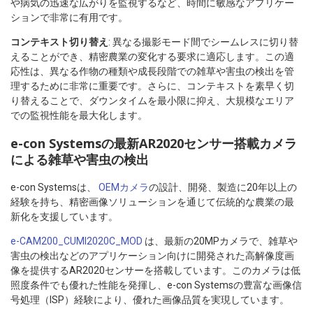
や病気の迅速な広がりを監視するなど、時間に敏感なアプリケー
ションで非常に有用です。
コンテキスト切り替え
: 異なる撮影モード間でシームレスに切り替
えることができ、精密農業の変化する要求に適応します。この適
応性は、異なる作物の種類や成長段階での雑草や害虫の検出を管
理するために非常に重要です。さらに、コンテキストを素早く切
り替えることで、ダウンタイムを最小限に抑え、大規模なエリア
での監視性能を最大化します。
e-con Systemsの最新AR2020センサー搭載カメラ
による雑草や害虫の検出
e-con Systemsは、
OEMカメラ
の設計、開発、製造に20年以上の
経験を持ち、精密画像ソリューションを通じて伝統的な農業の最
新化を支援しています。
e-CAM200_CUMI2020C_MOD
は、最新の20MPカメラで、雑草や
害虫の検出などのアプリケーション向けに開発された高解像度画
像を提供するAR2020センサーを搭載しています。このカメラは低
照度条件でも優れた性能を発揮し、e-con Systemsの豊富な画像信
号処理（ISP）経験により、優れた画像品質を実現しています。