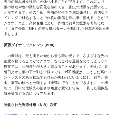
害虫の噛み跡を詳細に画像化することができます。これにより、
葉の構造や色の微細な変化を検出でき、害虫の活動を把握するこ
とができます。そのため、害虫の発生を早期に発見し、適切なタ
イミングで対処することで作物の損傷を最小限に抑えることがで
きます。また、高解像度により、作物と雑草の区別が可能にな
り、近赤外線（NIR）の光反射パターンを基にした雑草の検出が向
上します。
拡張ダイナミックレンジ (eDR)
この機能は、最も明るい光から最も暗い光まで、さまざまな光の
強度を捉えることができます。なぜこれが重要なのでしょうか？
農業では、照明条件が大きく異なることがあります。例えば、直
射日光から葉の下の影まで様々です。eDR機能は、こうした高いコ
ントラストのある状況でも詳細が失われないようにし、雑草、害
虫、病気の検出と分類をより正確に行うことができます。この機
能は、日中の太陽光の強さや角度が変化しても、一貫した画像品
質を提供するのにも役立ちます。
強化された近赤外線（NIR）応答