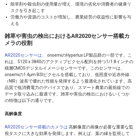
除草剤や殺虫剤の使用量が増え、環境の劣化や消費者の健康リ
スクを引き起こす
労働力や資源のコストが増加し、農業経営の収益性に影響を与
える
雑草や害虫の検出におけるAR2020センサー搭載カ
メラの役割
AR2020センサーは、
onsemiのHyperlux LP製品群の一部です。こ
れは、5120 x 3840のアクティブピクセル配列を持つ1/1.8インチの
積層CMOSデジタルイメージセンサーです。このセンサーは、
onsemiの1.4μm BSIピクセルを搭載しており、低照度や近赤外線
（NIR）波長で優れた性能を発揮するよう最適化されています。高
品質で低消費電力のデバイスであり、スマート農業の最前線での
データ取り込みに最適です。雑草や害虫の検出におけるいくつか
の特徴は以下の通りです。
高解像度
AR2020センサー搭載のカメラは
高解像度の画像が必要な重要な監
視タスクに大きな効果を発揮します。例えば、葉の縁を監視して