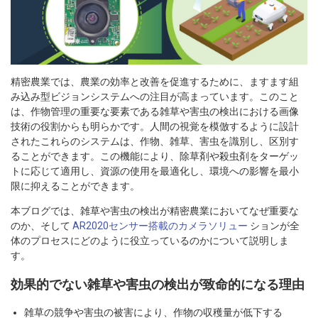
精密農業では、農業の効率と改善を促進するために、ますます組
み込み型ビジョンシステムへの注目が高まっています。このこと
は、作物管理の重要な要素である雑草や害虫の検出における画像
技術の役割からも明らかです。人間の視覚を模倣するように設計
されたこれらのシステムは、作物、雑草、害虫を識別し、区別す
ることができます。この機能により、除草剤や殺虫剤をターゲッ
トに応じて適用し、資源の使用を最適化し、環境への影響を最小
限に抑えることができます。
本ブログでは、雑草や害虫の検出が精密農業においてなぜ重要な
のか、そして
AR2020センサー搭載のカメラソリュー
ションが全
体のプロセスにどのように役立っているのかについて説明しま
す。
効果的でない雑草や害虫の検出が致命的になる理由
雑草の競争や害虫の被害により、作物の収穫量が低下する