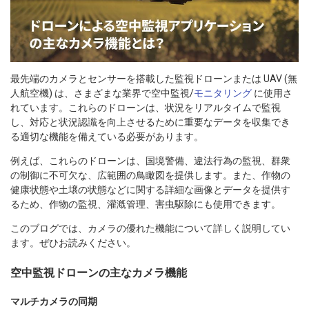
最先端のカメラとセンサーを搭載した監視ドローンまたは UAV (無
人航空機) は、さまざまな業界で空中監視/
モニタリング
に使用さ
れています。これらのドローンは、状況をリアルタイムで監視
し、対応と状況認識を向上させるために重要なデータを収集でき
る適切な機能を備えている必要があります。
例えば、これらのドローンは、国境警備、違法行為の監視、群衆
の制御に不可欠な、広範囲の鳥瞰図を提供します。また、作物の
健康状態や土壌の状態などに関する詳細な画像とデータを提供す
るため、作物の監視、灌漑管理、害虫駆除にも使用できます。
このブログでは、カメラの優れた機能について詳しく説明してい
ます。ぜひお読みください。
空中監視ドローンの主なカメラ機能
マルチカメラの同期