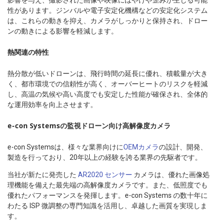
影響を与え、撮影された画像や映像にぼやけや歪みが生じる可能
性があります。ジンバルや電子安定化機構などの安定化システム
は、これらの動きを抑え、カメラがしっかりと保持され、ドロー
ンの動きによる影響を軽減します。
熱関連の特性
熱分散が低いドローンは、飛行時間の延長に優れ、積載量が大き
く、都市環境での信頼性が高く、オーバーヒートのリスクを軽減
し、高温の気候や高い高度でも安定した性能が確保され、全体的
な運用効率を向上させます。
e-con Systemsの監視ドローン向け高解像度カメラ
e-con Systemsは、様々な業界向けに
OEMカメラ
の設計、開発、
製造を行っており、20年以上の経験を誇る業界の先駆者です。
当社が新たに発売した
AR2020 センサー
カメラは、優れた画像処
理機能を備えた最先端の高解像度カメラです。また、低照度でも
優れたパフォーマンスを発揮します。e-con Systems の数十年に
わたる ISP 微調整の専門知識を活用し、卓越した画質を実現しま
す。