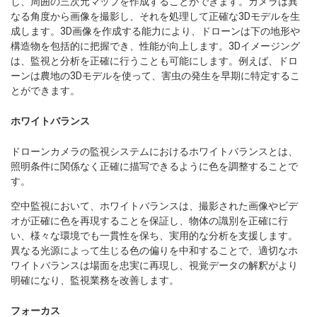
し、周囲の三次元マップを作成することができます。カメラは異
なる角度から画像を撮影し、それを処理して正確な3Dモデルを生
成します。3D画像を作成する能力により、ドローンは下の地形や
構造物を包括的に把握でき、性能が向上します。3Dイメージング
は、監視と分析を正確に行うことも可能にします。例えば、ドロ
ーンは農地の3Dモデルを使って、害虫の発生を早期に特定するこ
とができます。
ホワイトバランス
ドローンカメラの監視システムにおけるホワイトバランスとは、
照明条件に関係なく正確に描写できるように色を調整することで
す。
空中監視において、ホワイトバランスは、撮影された画像やビデ
オが正確に色を再現することを保証し、物体の識別を正確に行
い、様々な環境でも一貫性を保ち、実用的な分析を支援します。
異なる光源によって生じる色の偏りを中和することで、適切なホ
ワイトバランスは場面を忠実に再現し、視覚データの解釈がより
明確になり、監視業務を改善します。
フォーカス