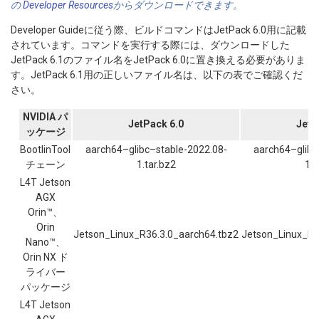
の
Developer Resources
からダウンロードできます。
Developer Guideに従う際、ビルドコマンドはJetPack 6.0用に記載
されています。コマンドを実行する際には、ダウンロードした
JetPack 6.1のファイル名をJetPack 6.0に置き換える必要がありま
す。JetPack 6.1用の正しいファイル名は、以下の表でご確認くだ
さい。
NVIDIA パ
JetPack 6.0
JetP
ッケージ
BootlinTool
aarch64–glibc–stable-2022.08-
aarch64–glibc
チェーン
1.tar.bz2
1.t
L4T Jetson
AGX
Orin™、
Orin
Jetson_Linux_R36.3.0_aarch64.tbz2
Jetson_Linux_R3
Nano™、
Orin NX ド
ライバー
パッケージ
L4T Jetson