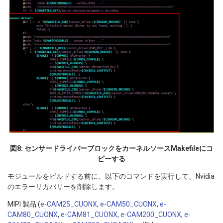
図8: センサードライバーブロックをカーネルソースMakefileにコ
ピーする
モジュールをビルドする前に、以下のコマンドを実行して、Nvidia
のエラーリカバリーを削除します。
MIPI 製品 (
e-CAM25_CUONX
,
e-CAM50_CUONX
,
e-
CAM80_CUONX
,
e-CAM81_CUONX
,
e-CAM200_CUONX
,
e-