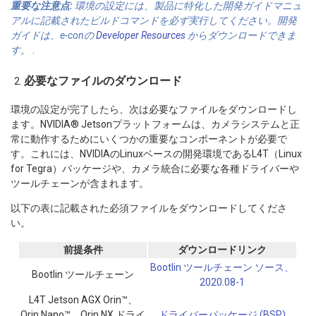
重要な注意点:
環境の設定には、製品に特化した開発ガイドマニュ
アルに記載されたビルドコマンドを必ず実行してください。開発
ガイドは、e-conの
Developer Resources
からダウンロードできま
す。
.
必要なファイルのダウンロード
環境の設定が完了したら、次は必要なファイルをダウンロードし
ます。NVIDIA® Jetsonプラットフォームは、カメラシステムと正
常に動作するためにいくつかの重要なコンポーネントが必要で
す。これには、NVIDIAのLinuxベースの開発環境であるL4T（Linux
for Tegra）パッケージや、カメラ統合に必要な各種ドライバーや
ツールチェーンが含まれます。
以下の表に記載された必須ファイルをダウンロードしてくださ
い。
前提条件
ダウンロードリンク
Bootlin ツールチェーン ソース、
Bootlin ツールチェーン
2020.08-1
L4T Jetson AGX Orin™、
Orin Nano™、Orin NX ドライ
ドライバーパッケージ (BSP)