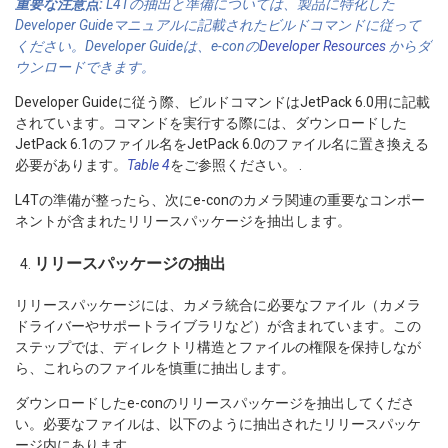
重要な注意点:
L4Tの抽出と準備については、製品に特化した
Developer Guideマニュアルに記載されたビルドコマンドに従って
ください。Developer Guideは、e-conの
Developer Resources
からダ
ウンロードできます。
Developer Guideに従う際、ビルドコマンドはJetPack 6.0用に記載
されています。コマンドを実行する際には、ダウンロードした
JetPack 6.1のファイル名をJetPack 6.0のファイル名に置き換える
必要があります。
Table 4
をご参照ください。 .
L4Tの準備が整ったら、次にe-conのカメラ関連の重要なコンポー
ネントが含まれたリリースパッケージを抽出します。
リリースパッケージの抽出
リリースパッケージには、カメラ統合に必要なファイル（カメラ
ドライバーやサポートライブラリなど）が含まれています。この
ステップでは、ディレクトリ構造とファイルの権限を保持しなが
ら、これらのファイルを慎重に抽出します。
ダウンロードしたe-conのリリースパッケージを抽出してくださ
い。必要なファイルは、以下のように抽出されたリリースパッケ
ージ内にあります。