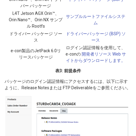
バー パッケージ
L4T Jetson AGX Orin™、
サンプルルートファイルシステ
Orin Nano™、Orin NX サンプ
ム
ル Rootfs
ドライバー パッケージ ソー
ドライバーパッケージ (BSP) ソ
ス
ース
ログイン認証情報を使用して、
e-con製品のJetPack 6.0リ
e-conの
開発者リソース Web サ
リースパッケージ
イトからダウンロードします。
表3: 前提条件
パッケージのログイン認証情報にアクセスするには、以下に示す
ように、Release Notesまたは FTP Deliverableをご参照ください。