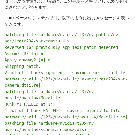
セージが表示されない場合は、この手順をスキップして次の手順
に進むことができます。
Linux ベースのシステムでは、以下のように出力メッセージを表示
できます。
patching file hardware/nvidia/t23x/nv-public/nv-
soc/tegra234-soc-camera.dtsi
Reversed (or previously applied) patch detected!
Assume -R? [n] n
Apply anyway? [n] n
Skipping patch.
2 out of 2 hunks ignored -- saving rejects to file
hardware/nvidia/t23x/nv-public/nv-soc/tegra234-soc-
camera.dtsi.rej
patching file hardware/nvidia/t23x/nv-
public/overlay/Makefile
Hunk #1 FAILED at 14.
1 out of 1 hunk FAILED -- saving rejects to file
hardware/nvidia/t23x/nv-public/overlay/Makefile.rej
patching file hardware/nvidia/t23x/nv-
public/overlay/<camera_modes>.dtsi