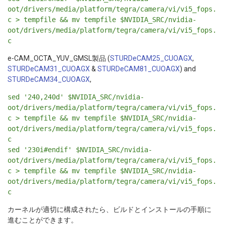
oot/drivers/media/platform/tegra/camera/vi/vi5_fops.
c > tempfile && mv tempfile $NVIDIA_SRC/nvidia-
oot/drivers/media/platform/tegra/camera/vi/vi5_fops.
c
e-CAM_OCTA_YUV_GMSL製品 (
STURDeCAM25_CUOAGX
,
STURDeCAM31_CUOAGX
&
STURDeCAM81_CUOAGX
) and
STURDeCAM34_CUOAGX
,
sed '240,240d' $NVIDIA_SRC/nvidia-
oot/drivers/media/platform/tegra/camera/vi/vi5_fops.
c > tempfile && mv tempfile $NVIDIA_SRC/nvidia-
oot/drivers/media/platform/tegra/camera/vi/vi5_fops.
c
sed '230i#endif' $NVIDIA_SRC/nvidia-
oot/drivers/media/platform/tegra/camera/vi/vi5_fops.
c > tempfile && mv tempfile $NVIDIA_SRC/nvidia-
oot/drivers/media/platform/tegra/camera/vi/vi5_fops.
c
カーネルが適切に構成されたら、ビルドとインストールの手順に
進むことができます。