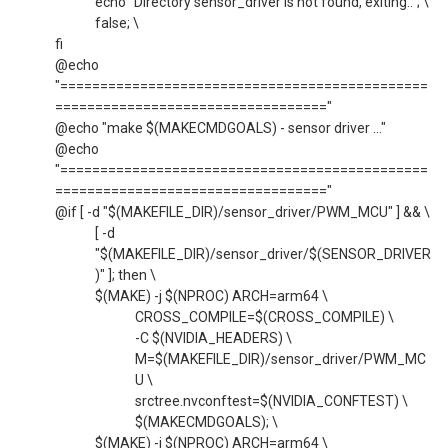
echo "Directory sensor_driver is not found, exiting.."; \
false; \
fi
@echo
"==============================================
=================================="
@echo "make $(MAKECMDGOALS) - sensor driver ..."
@echo
"==============================================
=================================="
@if [ -d "$(MAKEFILE_DIR)/sensor_driver/PWM_MCU" ] && \
[ -d
"$(MAKEFILE_DIR)/sensor_driver/$(SENSOR_DRIVER
)" ]; then \
$(MAKE) -j $(NPROC) ARCH=arm64 \
CROSS_COMPILE=$(CROSS_COMPILE) \
-C $(NVIDIA_HEADERS) \
M=$(MAKEFILE_DIR)/sensor_driver/PWM_MC
U \
srctree.nvconftest=$(NVIDIA_CONFTEST) \
$(MAKECMDGOALS); \
$(MAKE) -j $(NPROC) ARCH=arm64 \