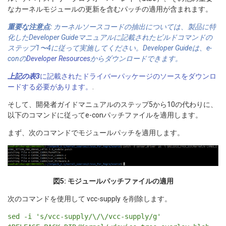
なカーネルモジュールの更新を含むパッチの適用が含まれます。
重要な注意点:
カーネルソースコードの抽出については、製品に特
化したDeveloper Guideマニュアルに記載されたビルドコマンドの
ステップ1〜4に従って実施してください。Developer Guideは、e-
conの
Developer Resources
からダウンロードできます。
上記の表3
に記載されたドライバーパッケージのソースをダウンロ
ードする必要があります。
.
そして、開発者ガイドマニュアルのステップ5から10の代わりに、
以下のコマンドに従ってe-conパッチファイルを適用します。
まず、次のコマンドでモジュールパッチを適用します。
図5: モジュールパッチファイルの適用
次のコマンドを使用して vcc-supply を削除します。
sed -i 's/vcc-supply/\/\/vcc-supply/g'