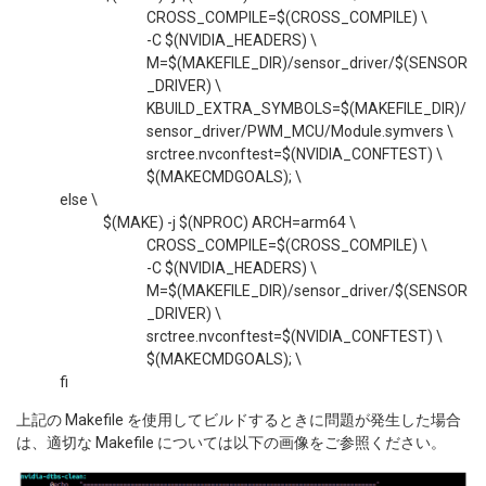
CROSS_COMPILE=$(CROSS_COMPILE) \
-C $(NVIDIA_HEADERS) \
M=$(MAKEFILE_DIR)/sensor_driver/$(SENSOR
_DRIVER) \
KBUILD_EXTRA_SYMBOLS=$(MAKEFILE_DIR)/
sensor_driver/PWM_MCU/Module.symvers \
srctree.nvconftest=$(NVIDIA_CONFTEST) \
$(MAKECMDGOALS); \
else \
$(MAKE) -j $(NPROC) ARCH=arm64 \
CROSS_COMPILE=$(CROSS_COMPILE) \
-C $(NVIDIA_HEADERS) \
M=$(MAKEFILE_DIR)/sensor_driver/$(SENSOR
_DRIVER) \
srctree.nvconftest=$(NVIDIA_CONFTEST) \
$(MAKECMDGOALS); \
fi
上記の Makefile を使用してビルドするときに問題が発生した場合
は、適切な Makefile については以下の画像をご参照ください。