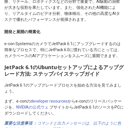
療、リテール、ロボティクスなどの分野で重要で、AI駆動の洞察
が大きな役割を果たしています。また、強化されたAI機能によ
り、リアルタイムのビデオ分析、物体検出、その他の高度なAIタ
スクで優れたパフォーマンスが発揮されます。
開発と展開の簡素化
e-con SystemsのカメラでJetPack 6.1にアップグレードするのは
簡単なプロセスで、特にJetPack 6.0に慣れている方にとっては、
カメラベースのAIアプリケーションをスムーズに展開できます。
JetPack 6.1のUbuntuセットアップによるアップグ
レード方法: ステップバイステップガイド
JetPack 6.1のアップグレードプロセスを始める方法を見てみまし
ょう。
まず、e-conの
developer resources
からe-conのリリースパッケー
ジを、
NVIDIAの公式ウェ
ブサイトからJetPack 6.1のソースをPCに
ダウンロードしてください。
重要な注意事項 ：
コマンドと出力メッセージは、以下のように色