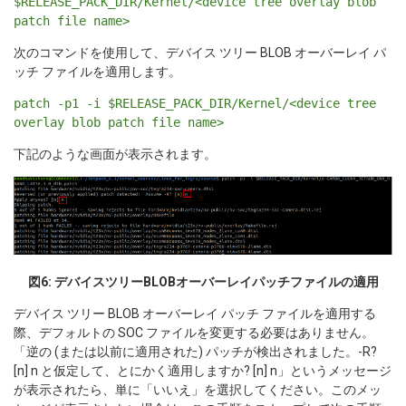
$RELEASE_PACK_DIR/Kernel/<device tree overlay blob
patch file name>
次のコマンドを使用して、デバイス ツリー BLOB オーバーレイ パ
ッチ ファイルを適用します。
patch -p1 -i $RELEASE_PACK_DIR/Kernel/<device tree
overlay blob patch file name>
下記のような画面が表示されます。
図6: デバイスツリーBLOBオーバーレイパッチファイルの適用
デバイス ツリー BLOB オーバーレイ パッチ ファイルを適用する
際、デフォルトの SOC ファイルを変更する必要はありません。
「逆の (または以前に適用された) パッチが検出されました。-R?
[n] n と仮定して、とにかく適用しますか? [n] n」というメッセージ
が表示されたら、単に「いいえ」を選択してください。このメッ