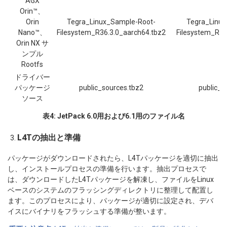
AGX
Orin™、
Orin
Tegra_Linux_Sample-Root-
Tegra_Linu
Nano™、
Filesystem_R36.3.0_aarch64.tbz2
Filesystem_R36
Orin NX サ
ンプル
Rootfs
ドライバー
パッケージ
public_sources.tbz2
public_s
ソース
表4: JetPack 6.0用および6.1用のファイル名
L4Tの抽出と準備
パッケージがダウンロードされたら、L4Tパッケージを適切に抽出
し、インストールプロセスの準備を行います。抽出プロセスで
は、ダウンロードしたL4Tパッケージを解凍し、ファイルをLinux
ベースのシステムのフラッシングディレクトリに整理して配置し
ます。このプロセスにより、パッケージが適切に設定され、デバ
イスにバイナリをフラッシュする準備が整います。