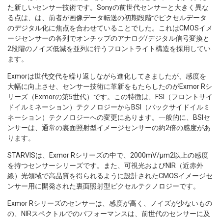
た新しいセンサー技術です。Sonyの前世代センサーと大きく異な
る点は、は、前者が画像データ転送の初期段階でピクセルデータ
のデジタル化に焦点を合わせていることでした。これはCMOSイメ
ージセンサーの各列でオンチップのアナログ/デジタル信号変換と
2段階のノイズ低減を並列に行うフロントライト構造を採用してい
ます。
Exmorは世代交代を繰り返しながら進化してきましたが、感度を
大幅に向上させ、センサー技術に革新をもたらしたのがExmor Rシ
リーズ（Exmorの第5世代）です。この特徴は、FSI（フロントサイ
ドイルミネーション）テクノロジーからBSI（バックサイドイルミ
ネーション）テクノロジーへの変更にあります。一般的に、BSIセ
ンサーは、通常の裏面照射型イメージセンサーの約2倍の感度があ
ります。
STARVISは、Exmor Rシリーズの中で、2000mV/μm2以上の感度
を持つセンサーシリーズです。また、可視光およびNIR（近赤外
線）光領域で高品質を得られるように設計されたCMOSイメージセ
ンサー用に開発された裏面照射型ピクセルテクノロジーです。
Exmor Rシリーズのセンサーは、感度が高く、ノイズが少ないもの
の、NIRスペクトルでのパフォーマンスは、前世代のセンサーに及