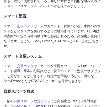
最も一般的に使用されている、新しい時代と革新的な組み込みビ
ジョンアプリケーションのいくつかを見てみましょう。
スマート監視
スマート
監視カメラ
は、人のカウント、群集の分析、車両のカウ
ントなどのタスクを実行するように構築されています。暗い場所
や夜間の状況で長時間動作する必要があるため、高感度が重要に
なります。ここで、Sony ExmorとSTARVISセンサーが役立ちま
す。
スマート交通システム
スマート交通カメラは
、カメラが車両カウント、自動ナンバープ
レート認識、乗客の顔認識などに役立つスマート監視のサブセッ
トと見なすことができます。特定の使用例に応じて、適切な
SonyExmorまたはSTARVISセンサーを選択できます。
自動スポーツ放送
一部の
自動スポーツ放送カメラ
には高感度とSNR（信号対雑音
比）が必要であり、ExmorおよびSTARVISベースのカメラにはこ