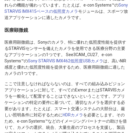
れらの機能が備わっています。たとえば、e-con Systems™の
Sony
STARVIS IMX415ベースの低照度カメラ
モジュールは、スポーツ放
送アプリケーションに適したカメラです。
医療顕微鏡
医療用顕微鏡は、Sonyのカメラ、特に優れた低照度性能を提供す
るSTARVISセンサーを備えたカメラを使用できる医療分野の主要
なアプリケーションの1つです。 See3CAM_CU27、e-con
Systems™の
Sony STARVIS IMX462低照度USBカメラ
は、高いNIR
感度と優れた低照度性能を提供するため、医療用顕微鏡に適した
カメラの1つです。
ここで注意しなければならないのは、すべての組み込みビジョン
アプリケーションに対して、すべてのExmorまたはSTARVISカメ
ラを一般化して配置することはできないということです。アプリ
ケーションの特定の要件に基づいて、適切なカメラを選択する必
要があります。たとえば、スマート交通システムの大部分は、厳
しい照明条件に対応するために
HDRカメラ
を必要とします。その
ため、e-con Systems™などのイメージングパートナーの助けを借
りて、カメラの選択、統合、大量生産のプロセスを支援し、製品