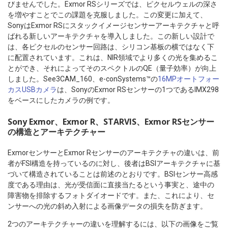
びませんでした。Exmor RSシリーズでは、ピクセルウェルの深さ
を増やすことでこの課題を克服しました。この変更に加えて、
SonyはExmor RSにスタックイメージセンサーアーキテクチャと呼
ばれる新しいアーキテクチャを導入しました。この新しい設計で
は、各ピクセルのセンサー回路は、シリコン基板の横ではなく下
に配置されています。これは、NIR領域でより多くの光を集めるこ
とができ、それによってそのスペクトルのQE（量子効率）が向上
しました。See3CAM_160、e-conSystems™の
16MPオートフォー
カスUSBカメラ
は、SonyのExmor RSセンサーの1つであるIMX298
をベースにしたカメラの例です。
Sony Exmor、Exmor R、STARVIS、Exmor RSセンサー
の構造とアーキテクチャー
ExmorセンサーとExmor Rセンサーのアーキテクチャの違いは、前
者がFSI構造を持っているのに対し、後者はBSIアーキテクチャに基
づいて構造されていることは前述のとおりです。BSIセンサー高感
度である理由は、光が受信面に直接当たるという事実と、途中の
障害物を排除するフォトダイオードです。また、これにより、セ
ンサーへの光の斜め入射による画像データの損失を防ぎます。
2つのアーキテクチャーの違いを理解するには、以下の画像をご覧