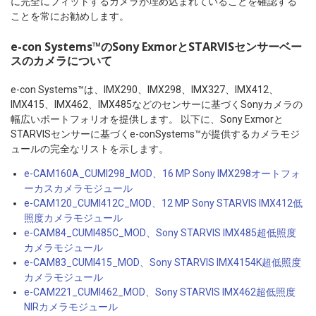
に完全にフィットするカメラが埋め込まれていることを確認する
ことを常にお勧めします。
e-con Systems™のSony ExmorとSTARVISセンサーベー
スのカメラについて
e-con Systems™は、IMX290、IMX298、IMX327、IMX412、
IMX415、IMX462、IMX485などのセンサーに基づくSonyカメラの
幅広いポートフォリオを提供します。 以下に、Sony Exmorと
STARVISセンサーに基づくe-conSystems™が提供するカメラモジ
ュールの完全なリストを示します。
e-CAM160A_CUMI298_MOD、16 MP Sony IMX298オートフォ
ーカスカメラモジュール
e-CAM120_CUMI412C_MOD、12 MP Sony STARVIS IMX412低
照度カメラモジュール
e-CAM84_CUMI485C_MOD、Sony STARVIS IMX485超低照度
カメラモジュール
e-CAM83_CUMI415_MOD、Sony STARVIS IMX4154K超低照度
カメラモジュール
e-CAM221_CUMI462_MOD、Sony STARVIS IMX462超低照度
NIRカメラモジュール