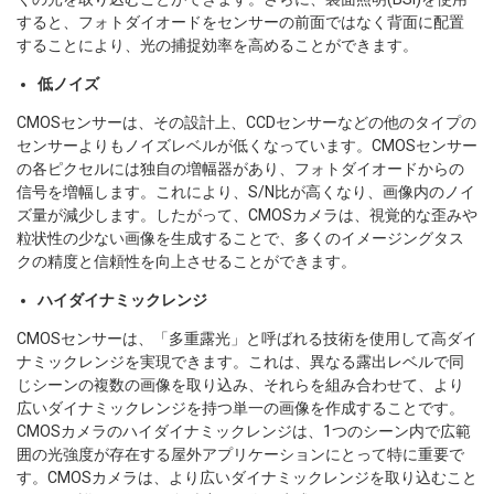
すると、フォトダイオードをセンサーの前面ではなく背面に配置
することにより、光の捕捉効率を高めることができます。
低ノイズ
CMOSセンサーは、その設計上、CCDセンサーなどの他のタイプの
センサーよりもノイズレベルが低くなっています。CMOSセンサー
の各ピクセルには独自の増幅器があり、フォトダイオードからの
信号を増幅します。これにより、S/N比が高くなり、画像内のノイ
ズ量が減少します。したがって、CMOSカメラは、視覚的な歪みや
粒状性の少ない画像を生成することで、多くのイメージングタス
クの精度と信頼性を向上させることができます。
ハイダイナミックレンジ
CMOSセンサーは、「多重露光」と呼ばれる技術を使用して高ダイ
ナミックレンジを実現できます。これは、異なる露出レベルで同
じシーンの複数の画像を取り込み、それらを組み合わせて、より
広いダイナミックレンジを持つ単一の画像を作成することです。
CMOSカメラのハイダイナミックレンジは、1つのシーン内で広範
囲の光強度が存在する屋外アプリケーションにとって特に重要で
す。CMOSカメラは、より広いダイナミックレンジを取り込むこと