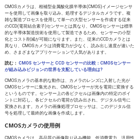
CMOSカメラは、相補型金属酸化膜半導体(CMOS)イメージセンサ
ーを使用して画像を取り込み、処理するデジタルカメラです。複
雑な製造プロセスを使用して単一の大型センサーを作成する従来
のCCD(電荷結合素子)センサーとは異なり、CMOSセンサーは標準
的な半導体製造技術を使用して製造できるため、センサーの小型
化とコスト削減が可能になります。また、従来のCCDカメラとは
異なり、CMOSカメラは消費電力が少なく、読み出し速度が速いた
め、さまざまなアプリケーションで人気があります。
読む：
CMOS センサーと CCD センサーの比較：CMOSセンサー
が組み込みビジョンの世界を支配している理由は?
CMOSカメラの基本的な動作は、カメラのレンズに入射した光が
CMOSセンサーに集光され、CMOSセンサーが光を電荷に変換する
というものです。センサー上の各ピクセルは画像内の特定のポイ
ントに対応し、各ピクセルの電荷が読み出され、デジタル信号に
変換されます。カメラの画像処理プロセッサは、このデジタル信
号を処理して最終的な画像を作成します。
CMOSカメラの使用例
CMOSカメラは、高品質の画像取り込み機能、低消費電力、汎用性