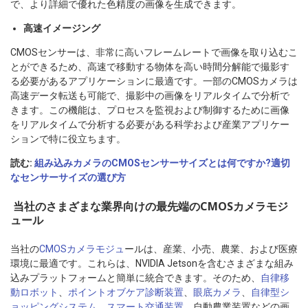
で、より詳細で優れた色精度の画像を生成できます。
高速イメージング
CMOSセンサーは、非常に高いフレームレートで画像を取り込むこ
とができるため、高速で移動する物体を高い時間分解能で撮影す
る必要があるアプリケーションに最適です。一部のCMOSカメラは
高速データ転送も可能で、撮影中の画像をリアルタイムで分析で
きます。この機能は、プロセスを監視および制御するために画像
をリアルタイムで分析する必要がある科学および産業アプリケー
ションで特に役立ちます。
読む:
組み込みカメラのCMOSセンサーサイズとは何ですか?適切
なセンサーサイズの選び方
当社のさまざまな業界向けの最先端のCMOSカメラモジ
ュール
当社の
CMOSカメラモジュ
ールは、産業、小売、農業、および医療
環境に最適です。これらは、NVIDIA Jetsonを含むさまざまな組み
込みプラットフォームと簡単に統合できます。そのため、
自律移
動ロボット
、
ポイントオブケア診断装置
、
眼底カメラ
、
自律型シ
ョッピングシステム
、
スマート交通装置
、自動農業装置などの画