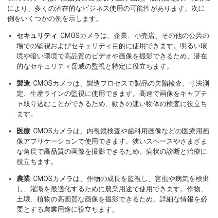
により、多くの潜在的なビジネス使用の可能性があります。次に
例をいくつかの例を示します。
セキュリティ
: CMOSカメラは、企業、小売店、その他の公共の
場での監視およびセキュリティ目的に使用できます。明るい環
境や暗い環境で高品質のビデオや画像を撮影できるため、潜在
的なセキュリティ脅威の監視と特定に役立ちます。
製造
: CMOSカメラは、製造プロセスで製品の欠陥検査、寸法測
定、生産ラインの監視に使用できます。高速で画像をキャプチ
ャ取り込むことができるため、動きの速い物体の検査に役立ち
ます。
医療
: CMOSカメラは、内視鏡検査や歯科用画像などの医療用画
像アプリケーションで使用できます。狭いスペースやさまざま
な角度で高品質の画像を撮影できるため、病状の診断と治療に
役立ちます。
農業
: CMOSカメラは、作物の成長を監視し、害虫や病気を検出
し、灌漑を最適化するために農業用途で使用できます。作物、
土壌、植物の高画質な画像を撮影できるため、詳細な情報を必
要とする農業用途に役立ちます。