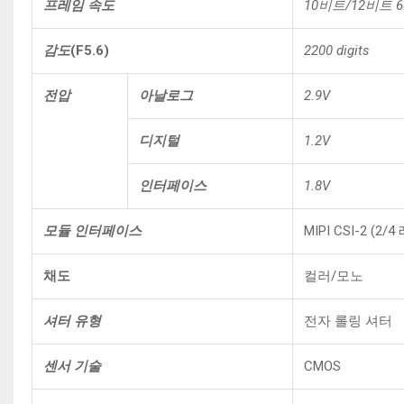
프레임 속도
10비트/12비트 6
감도
(F5.6)
2200 digits
전압
아날로그
2.9V
디지털
1.2V
인터페이스
1.8V
모듈 인터페이스
MIPI CSI-2 (2/4
채도
컬러/모노
셔터 유형
전자 롤링 셔터
센서 기술
CMOS