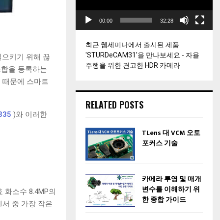
이
어
00:00
32:28
최근 웹세미나에서 출시된 제품
'STURDeCAM31'을 만나보세요 - 자율
일으키기 위해 끊
주행을 위한 견고한 HDR 카메라
 조합을 등록하는
기 때문에 스마트
RELATED POSTS
335
)와 이러한
TLens 대 VCM 오토
포커스 기술
카메라 투영 및 매개
변수를 이해하기 위
효 화소수 8.4MP의
한 종합 가이드
센서 중 가장 작은