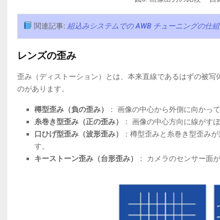
関連記事
:
組込みシステムでの AWB チューニングの
レンズの歪み
歪み（ディストーション）とは、本来直線であるはずの被写
のがあります。
樽型歪み（負の歪み）
： 画像の中心から外側に向かっ
糸巻き型歪み（正の歪み）
： 画像の中心方向に線がす
口ひげ型歪み（波形歪み）
：樽型歪みと糸巻き型歪みが
す。
キーストーン歪み（台形歪み）
： カメラのセンサー面