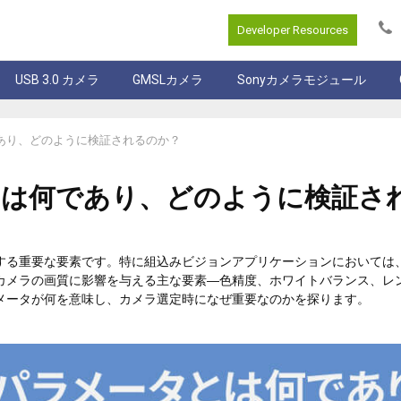
Developer Resources
USB 3.0 カメラ
GMSLカメラ
Sonyカメラモジュール
何であり、どのように検証されるのか？
ータとは何であり、どのように検証さ
する重要な要素です。特に組込みビジョンアプリケーションにおいては
カメラの画質に影響を与える主な要素―色精度、ホワイトバランス、レ
メータが何を意味し、カメラ選定時になぜ重要なのかを探ります。