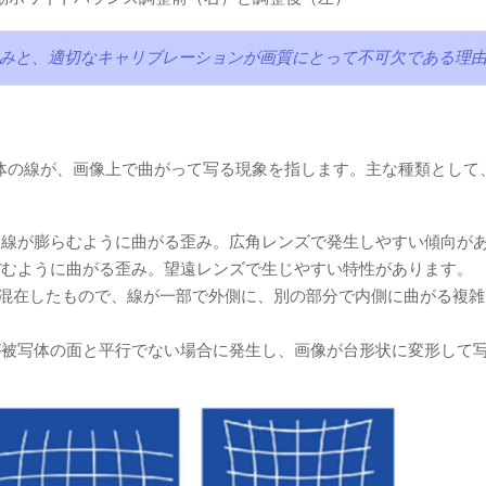
仕組みと、適切なキャリブレーションが画質にとって不可欠である理
体の線が、画像上で曲がって写る現象を指します。主な種類として
て線が膨らむように曲がる歪み。広角レンズで発生しやすい傾向が
ぼむように曲がる歪み。望遠レンズで生じやすい特性があります。
混在したもので、線が一部で外側に、別の部分で内側に曲がる複雑
が被写体の面と平行でない場合に発生し、画像が台形状に変形して