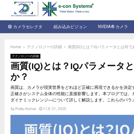
カメラセレクタ
組み込みビジョン
NVIDIA® カメラ
Home
テクノロジーの詳細
画質(IQ)とは？IQパラメータとは
テクノロジーの詳細
画質(IQ)とは？IQパラメ
か？
画質は、カメラが現実世界をどれほど正確に再現できるかを決定
正確さがシステム全体の性能に直接影響します。本ブログでは、
ダイナミックレンジ―について詳しく解説します。これらのパラ
by
Prabu Kumar
11月 21, 2025