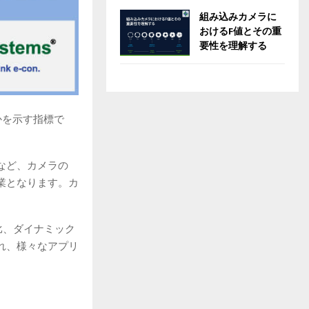
組み込みカメラに
おけるF値とその重
要性を理解する
かを示す指標で
など、カメラの
業となります。カ
比、ダイナミック
れ、様々なアプリ