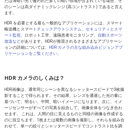
たは薄暗い光で覆われた多くの暗い領域が含まれている場合、そ
のシーンは高ダイナミックレンジ (高コントラスト) であると言え
ます。
HDR を必要とする最も一般的なアプリケーションには、スマート
輸送機とスマー
トチェックアウトシステム
、
セキュリティとスマ
ート監視
、ロボット工学、遠隔患者モニタリング、
自動スポーツ
放送など
があります。HDRが推奨されるさまざまなアプリケーシ
ョンの詳細については、
HDR カメラの主な組み込みビジョンアプ
リケーションをご覧ください
。
HDR カメラのしくみは？
HDR画像は、通常同じシーンを異なるシャッタースピードで3枚撮
影することで得られます。その結果、レンズを通過した光の量に
基づいて、明るい、中間、暗いイメージになります。次に、イメ
ージセンサーがすべての写真を結合して、画像全体をつなぎ合わ
せます。 これは、人間の目に見えるものと同様の画像を作成する
のに役立ちます。1枚または複数の画像を撮影し、それらを組み合
わせて、単一の絞りとシャッタースピードでコントラスト比を調