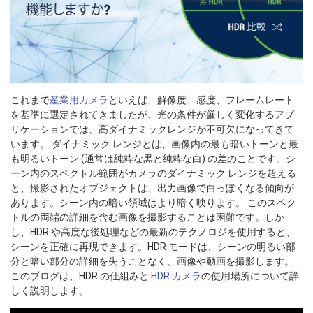
これまで
産業用カメラ
といえば、解像度、感度、フレームレート
を基準に選定されてきましたが、光の条件が厳しく変化するアプ
リケーションでは、高ダイナミックレンジが不可欠になってきて
います。 ダイナミック レンジとは、画像内の最も暗いトーンと最
も明るいトーン (通常は純粋な黒と純粋な白) の差のことです。シ
ーン内のスペクトル範囲がカメラのダイナミック レンジを超える
と、撮影されたオブジェクトは、出力画像で白っぽくなる傾向が
あります。シーン内の暗い領域はより暗く映ります。 このスペク
トルの両端の詳細を含む画像を撮影することは困難です。しか
し、HDR や高度な後処理などの最新のテクノロジを使用すると、
シーンを正確に再現できます。HDR モードは、シーンの明るい部
分と暗い部分の詳細を失うことなく、画像や動画を撮影します。
このブログは、HDR の仕組みと
HDR カメラ
の使用場所について詳
しく説明します。