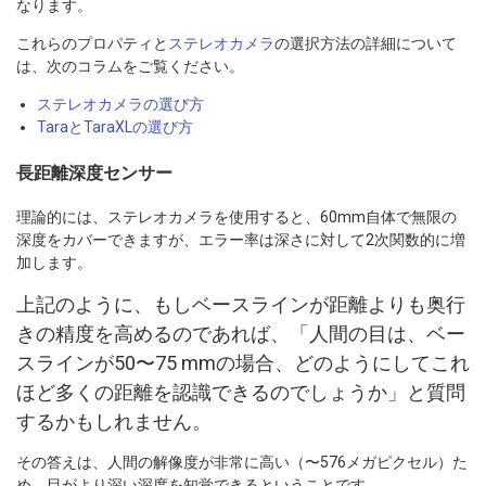
なります。
これらのプロパティと
ステレオカメラ
の選択方法の詳細について
は、次のコラムをご覧ください。
ステレオカメラの選び方
TaraとTaraXLの選び方
長距離深度センサー
理論的には、ステレオカメラを使用すると、60mm自体で無限の
深度をカバーできますが、エラー率は深さに対して2次関数的に増
加します。
上記のように、もしベースラインが距離よりも奥行
きの精度を高めるのであれば、「人間の目は、ベー
スラインが50〜75 mmの場合、どのようにしてこれ
ほど多くの距離を認識できるのでしょうか」と質問
するかもしれません。
その答えは、人間の解像度が非常に高い（〜576メガピクセル）た
め、目がより深い深度を知覚できるということです。