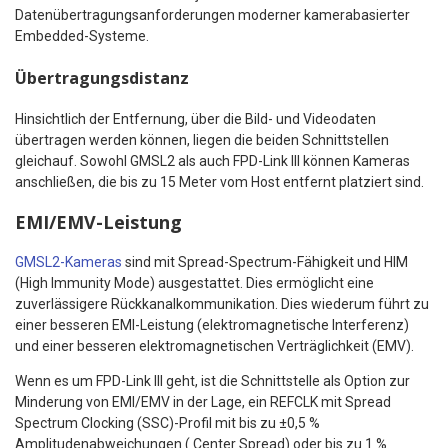
Datenübertragungsanforderungen moderner kamerabasierter
Embedded-Systeme.
Übertragungsdistanz
Hinsichtlich der Entfernung, über die Bild- und Videodaten
übertragen werden können, liegen die beiden Schnittstellen
gleichauf. Sowohl GMSL2 als auch FPD-Link III können Kameras
anschließen, die bis zu 15 Meter vom Host entfernt platziert sind.
EMI/EMV-Leistung
GMSL2-Kameras
sind mit Spread-Spectrum-Fähigkeit und HIM
(High Immunity Mode) ausgestattet. Dies ermöglicht eine
zuverlässigere Rückkanalkommunikation. Dies wiederum führt zu
einer besseren EMI-Leistung (elektromagnetische Interferenz)
und einer besseren elektromagnetischen Verträglichkeit (EMV).
Wenn es um FPD-Link III geht, ist die Schnittstelle als Option zur
Minderung von EMI/EMV in der Lage, ein REFCLK mit Spread
Spectrum Clocking (SSC)-Profil mit bis zu ±0,5 %
Amplitudenabweichungen ( Center Spread) oder bis zu 1 %