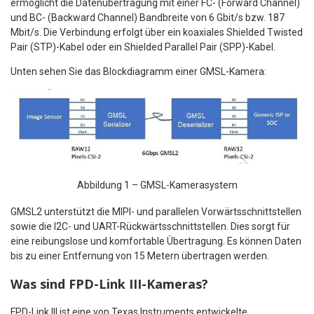
ermöglicht die Datenübertragung mit einer FC- (Forward Channel)
und BC- (Backward Channel) Bandbreite von 6 Gbit/s bzw. 187
Mbit/s. Die Verbindung erfolgt über ein koaxiales Shielded Twisted
Pair (STP)-Kabel oder ein Shielded Parallel Pair (SPP)-Kabel.
Unten sehen Sie das Blockdiagramm einer GMSL-Kamera:
Abbildung 1 – GMSL-Kamerasystem
GMSL2 unterstützt die MIPI- und parallelen Vorwärtsschnittstellen
sowie die I2C- und UART-Rückwärtsschnittstellen. Dies sorgt für
eine reibungslose und komfortable Übertragung. Es können Daten
bis zu einer Entfernung von 15 Metern übertragen werden.
Was sind FPD-Link III-Kameras?
FPD-Link III ist eine von Texas Instruments entwickelte