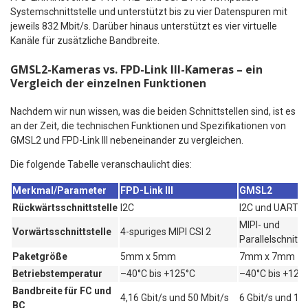
Systemschnittstelle und unterstützt bis zu vier Datenspuren mit
jeweils 832 Mbit/s. Darüber hinaus unterstützt es vier virtuelle
Kanäle für zusätzliche Bandbreite.
GMSL2-Kameras vs. FPD-Link III-Kameras – ein
Vergleich der einzelnen Funktionen
Nachdem wir nun wissen, was die beiden Schnittstellen sind, ist es
an der Zeit, die technischen Funktionen und Spezifikationen von
GMSL2 und FPD-Link III nebeneinander zu vergleichen.
Die folgende Tabelle veranschaulicht dies:
Merkmal/Parameter
FPD-Link III
GMSL2
Rückwärtsschnittstelle
I2C
I2C und UART
MIPI- und
Vorwärtsschnittstelle
4-spuriges MIPI CSI 2
Parallelschnitts
Paketgröße
5mm x 5mm
7mm x 7mm
Betriebstemperatur
–40°C bis +125°C
–40°C bis +125
Bandbreite für FC und
4,16 Gbit/s und 50 Mbit/s
6 Gbit/s und 18
BC