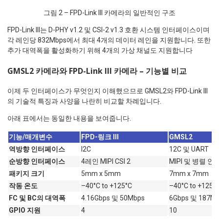
그림 2 – FPD-Link III 카메라의 일반적인 구조
FPD-Link III는 D-PHY v1.2 및 CSI-2 v1.3 호환 시스템 인터페이스이며
각 레인당 832Mbps에서 최대 4개의 데이터 레인을 지원합니다. 또한
추가 대역폭을 활성화하기 위해 4개의 가상 채널도 지원합니다
GMSL2 카메라와 FPD-Link III 카메라 – 기능별 비교
이제 두 인터페이스가 무엇인지 이해했으므로 GMSL2와 FPD-Link III
의 기술적 특징과 사양을 나란히 비교할 차례입니다.
아래 표에서는 동일한 내용을 보여줍니다.
기능/매개변수
FPD-링크 III
GMSL2
역방향 인터페이스
I2C
12C 및 UART
순방향 인터페이스
4레인 MIPI CSI 2
MIPI 및 병렬 
패키지 크기
5mm x 5mm
7mm x 7mm
작동 온도
–40°C to +125°C
–40°C to +125°
FC 및 BC의 대역폭
4.16Gbps 및 50Mbps
6Gbps 및 187M
GPIO 지원
4
10