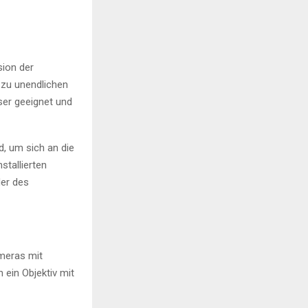
sion der
 zu unendlichen
ser geeignet und
, um sich an die
stallierten
der des
meras mit
ein Objektiv mit