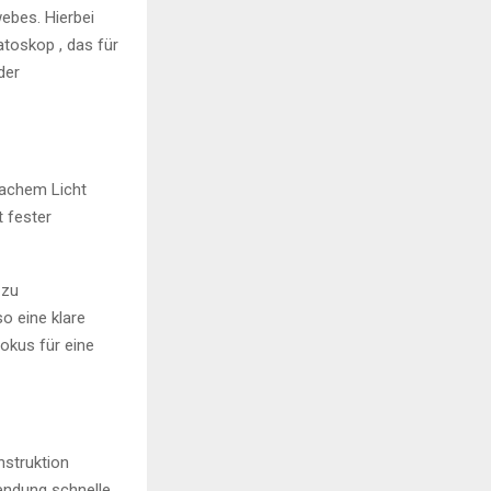
ebes. Hierbei
toskop , das für
der
hwachem Licht
t fester
 zu
o eine klare
okus für eine
nstruktion
endung schnelle