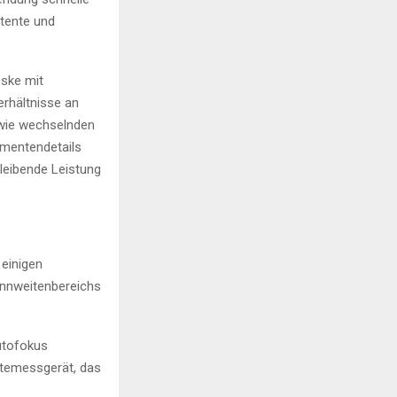
stente und
oske mit
rhältnisse an
 wie wechselnden
umentendetails
bleibende Leistung
 einigen
ennweitenbereichs
Autofokus
chtemessgerät, das