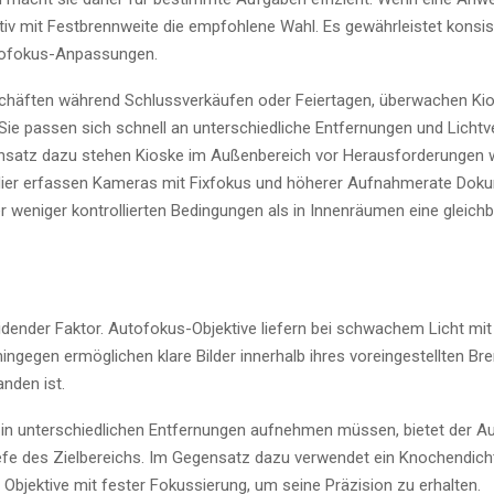
ktiv mit Festbrennweite die empfohlene Wahl. Es gewährleistet konsi
utofokus-Anpassungen.
eschäften während Schlussverkäufen oder Feiertagen, überwachen Ki
e passen sich schnell an unterschiedliche Entfernungen und Lichtve
ensatz dazu stehen Kioske im Außenbereich vor Herausforderungen
 Hier erfassen Kameras mit Fixfokus und höherer Aufnahmerate Dok
r weniger kontrollierten Bedingungen als in Innenräumen eine gleich
eidender Faktor. Autofokus-Objektive liefern bei schwachem Licht mit
ngegen ermöglichen klare Bilder innerhalb ihres voreingestellten Br
nden ist.
le in unterschiedlichen Entfernungen aufnehmen müssen, bietet der 
r Tiefe des Zielbereichs. Im Gegensatz dazu verwendet ein Knochendi
Objektive mit fester Fokussierung, um seine Präzision zu erhalten.