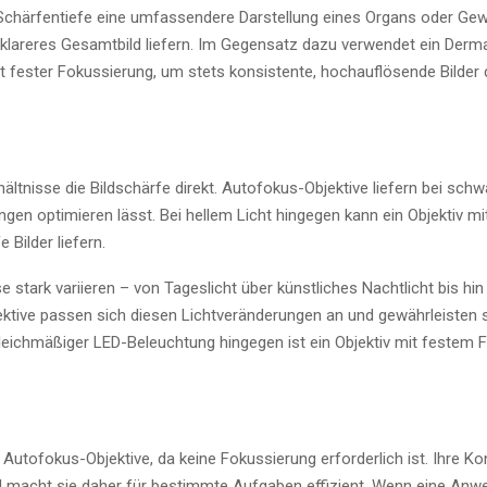
e Schärfentiefe eine umfassendere Darstellung eines Organs oder Gew
 klareres Gesamtbild liefern. Im Gegensatz dazu verwendet ein Derma
mit fester Fokussierung, um stets konsistente, hochauflösende Bilder 
rhältnisse die Bildschärfe direkt. Autofokus-Objektive liefern bei sc
gen optimieren lässt. Bei hellem Licht hingegen kann ein Objektiv mi
 Bilder liefern.
e stark variieren – von Tageslicht über künstliches Nachtlicht bis hin
ive passen sich diesen Lichtveränderungen an und gewährleisten s
eichmäßiger LED-Beleuchtung hingegen ist ein Objektiv mit festem F
s Autofokus-Objektive, da keine Fokussierung erforderlich ist. Ihre Ko
d macht sie daher für bestimmte Aufgaben effizient. Wenn eine Anw