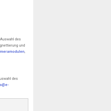
r Auswahl des
gnettierung und
meramodulen
,
Auswahl des
ns@e-