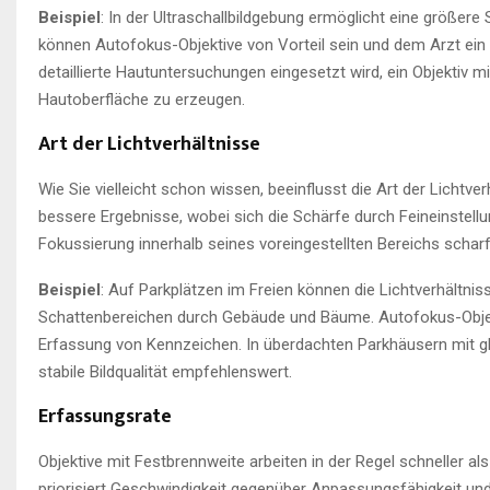
Beispiel
: In der Ultraschallbildgebung ermöglicht eine größer
können Autofokus-Objektive von Vorteil sein und dem Arzt ein
detaillierte Hautuntersuchungen eingesetzt wird, ein Objektiv 
Hautoberfläche zu erzeugen.
Art der Lichtverhältnisse
Wie Sie vielleicht schon wissen, beeinflusst die Art der Lichtve
bessere Ergebnisse, wobei sich die Schärfe durch Feineinstellun
Fokussierung innerhalb seines voreingestellten Bereichs scharfe
Beispiel
: Auf Parkplätzen im Freien können die Lichtverhältniss
Schattenbereichen durch Gebäude und Bäume. Autofokus-Objekt
Erfassung von Kennzeichen. In überdachten Parkhäusern mit gl
stabile Bildqualität empfehlenswert.
Erfassungsrate
Objektive mit Festbrennweite arbeiten in der Regel schneller al
priorisiert Geschwindigkeit gegenüber Anpassungsfähigkeit un