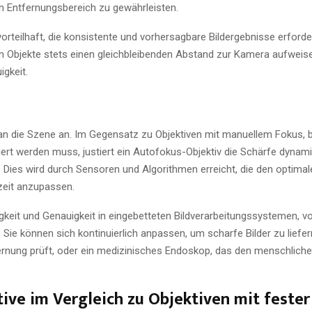
gen Entfernungsbereich zu gewährleisten.
rteilhaft, die konsistente und vorhersagbare Bildergebnisse erforde
nen Objekte stets einen gleichbleibenden Abstand zur Kamera aufweise
igkeit.
an die Szene an. Im Gegensatz zu Objektiven mit manuellem Fokus, b
iert werden muss, justiert ein Autofokus-Objektiv die Schärfe dynam
n. Dies wird durch Sensoren und Algorithmen erreicht, die den optima
tzeit anzupassen.
eit und Genauigkeit in eingebetteten Bildverarbeitungssystemen, v
 Sie können sich kontinuierlich anpassen, um scharfe Bilder zu liefern
ernung prüft, oder ein medizinisches Endoskop, das den menschlich
ive im Vergleich zu Objektiven mit fester