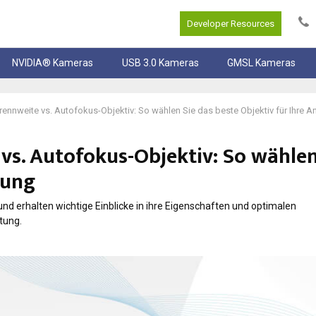
Developer Resources
NVIDIA® Kameras
USB 3.0 Kameras
GMSL Kameras
 Brennweite vs. Autofokus-Objektiv: So wählen Sie das beste Objektiv für Ihre
 vs. Autofokus-Objektiv: So wählen
dung
nd erhalten wichtige Einblicke in ihre Eigenschaften und optimalen
tung.