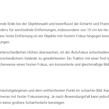
de Rolle bei der Objektivwahl und beeinflusst die Schärfe und Präzi
ders für wechselnde Entfernungen, insbesondere von 10 cm bis hin
ne feste Entfernung ist ein Objektiv mit festem Fokus hingegen bes
sungen.
unterschiedlichen Höhen überwachen, ist der Autofokus entscheidend
chiedlichem Gelände zu gewährleisten. Ein Traktor mit einer fest in
cherweise einen festen Fokus, um konsistente und gleichmäßige Bil
 nächstgelegenen und dem entferntesten Punkt im scharfen Bild. Ka
ameras mit fester Fokussierung. Je nach Anwendungsfall kann jedoch 
 keine größere Schärfentiefe benötigen.