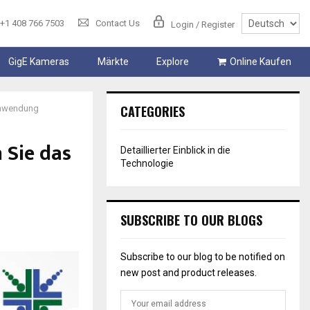
+1 408 766 7503
Contact Us
Login / Register
GigE Kameras
Märkte
Explore
Online Kaufen
CATEGORIES
 Anwendung
 Sie das
Detaillierter Einblick in die
Technologie
SUBSCRIBE TO OUR BLOGS
Subscribe to our blog to be notified on
new post and product releases.