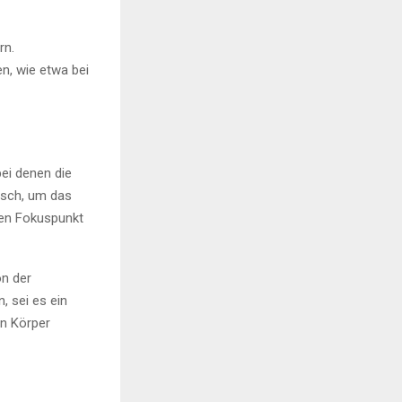
rn.
n, wie etwa bei
ei denen die
isch, um das
len Fokuspunkt
on der
, sei es ein
en Körper