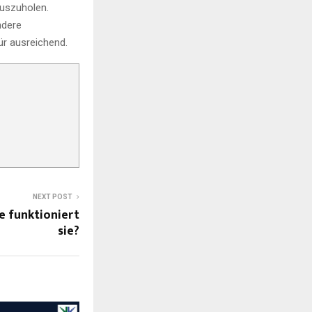
uszuholen.
ndere
ür ausreichend.
NEXT POST
e funktioniert
sie?