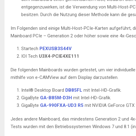
entgegenzuwirken, ist die Verwendung von Multi-Host-PCIe
besitzen. Durch die Nutzung dieser Methode kann die ges
Im Folgenden sind einige Multi-Host-PCIe-Karten aufgeführt, d
Mainboard PCIe – Generation 2 oder höher sowie eine 4x-Gesc
Startech
PEXUSB3S44V
IOI Tech
U3X4-PCIE4XE111
Die folgenden Mainboards wurden getestet, um vier individue
mithilfe von e-CAMView auf dem Display darzustellen.
Intel® Desktop Board
DB85FL
mit Intel-HD-Grafik.
GigaByte
GA-B85M-D3H
mit Intel-HD-Grafik.
GigaByte
GA-990FXA-UD3 R5
mit NVIDIA GeForce GTX 
Jedes andere Mainboard, das mindestens Generation 2 und 4x-Ge
Tests wurden mit den Betriebssystemen Windows 7 und 8.1 (i