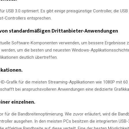
ür USB 3.0 optimiert. Es gibt einige preisgünstige Controller, die USB
st-Controllers entsprechen.
e von standardmäßigen Drittanbieter-Anwendungen
 aktuelle Software-Komponenten verwenden, um bessere Ergebnisse zu
 werden, um die besten und neuesten Windows-Applikationsschichte
kationen deutlich übertreffen.
ikationen.
HD-Grafik für die meisten Streaming-Applikationen wie 1080P mit 60
chafft bei anspruchsvolleren Anwendungen eine dedizierte Grafikkart
iner einzelnen.
or für die Bandbreitenoptimierung. Wie zuvor erläutert, wird die Band
ntroller ausgehen. In den meisten PCs besitzen die integrierten USB-
effektive Bandbreite auf diese verteilt. Eine der besten Möglichkei