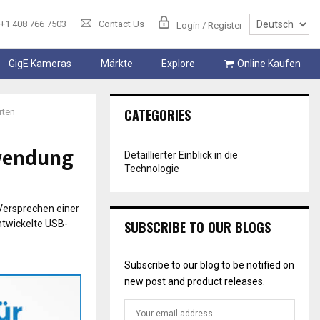
+1 408 766 7503
Contact Us
Login / Register
GigE Kameras
Märkte
Explore
Online Kaufen
CATEGORIES
rten
wendung
Detaillierter Einblick in die
Technologie
 Versprechen einer
ntwickelte USB-
SUBSCRIBE TO OUR BLOGS
Subscribe to our blog to be notified on
new post and product releases.