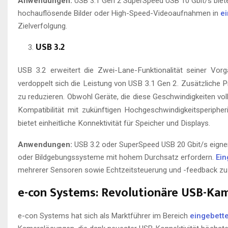
Anwendungen:
USB 3.1 Gen 2 SuperSpeed USB 10 Gbit/s biete
hochauflösende Bilder oder High-Speed-Videoaufnahmen in
e
Zielverfolgung.
USB 3.2
USB 3.2 erweitert die Zwei-Lane-Funktionalität seiner Vor
verdoppelt sich die Leistung von USB 3.1 Gen 2. Zusätzliche 
zu reduzieren. Obwohl Geräte, die diese Geschwindigkeiten vol
Kompatibilität mit zukünftigen Hochgeschwindigkeitsperiphe
bietet einheitliche Konnektivität für Speicher und Displays.
Anwendungen:
USB 3.2 oder SuperSpeed USB 20 Gbit/s eign
oder Bildgebungssysteme mit hohem Durchsatz erfordern.
Ei
mehrerer Sensoren sowie Echtzeitsteuerung und -feedback zu
e-con Systems: Revolutionäre USB-Ka
e-con Systems hat sich als Marktführer im Bereich
eingebette