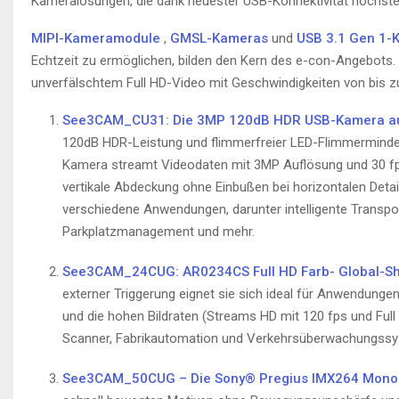
Kameralösungen, die dank neuester USB-Konnektivität höchste 
MIPI-Kameramodule
,
GMSL-Kameras
und
USB 3.1 Gen 1
Echtzeit zu ermöglichen, bilden den Kern des e-con-Angebots.
unverfälschtem Full HD-Video mit Geschwindigkeiten von bis zu
See3CAM_CU31: Die 3MP 120dB HDR USB-Kamera au
120dB HDR-Leistung und flimmerfreier LED-Flimmerminder
Kamera streamt Videodaten mit 3MP Auflösung und 30 fp
vertikale Abdeckung ohne Einbußen bei horizontalen Detai
verschiedene Anwendungen, darunter intelligente Transpor
Parkplatzmanagement und mehr.
See3CAM_24CUG: AR0234CS Full HD Farb- Global-S
externer Triggerung eignet sie sich ideal für Anwendunge
und die hohen Bildraten (Streams HD mit 120 fps und Ful
Scanner, Fabrikautomation und Verkehrsüberwachungssy
See3CAM_50CUG – Die Sony® Pregius IMX264 Mono