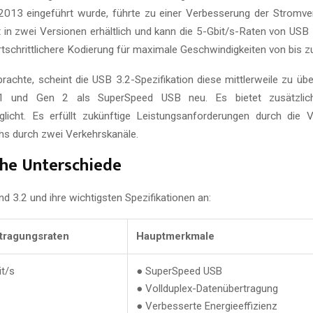
s 2013 eingeführt wurde, führte zu einer Verbesserung der Stromv
t in zwei Versionen erhältlich und kann die 5-Gbit/s-Raten von USB 
tschrittlichere Kodierung für maximale Geschwindigkeiten von bis zu
rachte, scheint die USB 3.2-Spezifikation diese mittlerweile zu übe
1 und Gen 2 als SuperSpeed USB neu. Es bietet zusätzliche
licht. Es erfüllt zukünftige Leistungsanforderungen durch die 
hs durch zwei Verkehrskanäle.
sche Unterschiede
d 3.2 und ihre wichtigsten Spezifikationen an:
tragungsraten
Hauptmerkmale
it/s
● SuperSpeed USB
● Vollduplex-Datenübertragung
● Verbesserte Energieeffizienz