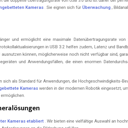
t die doppelte Übertragungsrate von USB 3.0 und ist daher der perfe
ingebetteten Kameras
. Sie eignen sich für
Überwachung
, Bildan
gänger und ermöglicht eine maximale Datenübertragungsrate von 
Protokollaktualisierungen in USB 3.2 helfen zudem, Latenz und Band
l ausnutzen können, möglicherweise noch nicht verfügbar sind, garan
riegeräten und Anwendungsfällen, die einen enormen Datendurchs
en sich als Standard für Anwendungen, die Hochgeschwindigkeits-B
ngebettete Kameras
werden in der modernen Robotik eingesetzt, um 
 ermöglichen.
meralösungen
ter Kameras etabliert
. Wir bieten eine vielfältige Auswahl an ho