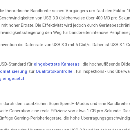
die theoretische Bandbreite seines Vorgängers um fast den Faktor 10
Geschwindigkeiten von USB 3.0 üblicherweise über 400 MB pro Sekun
 mit hoher Bitrate. Die Effektivität wird jedoch durch Gerätebeschrä
hwindigkeitssteigerung den Weg für bandbreitenintensive Peripherieg
ention die Datenrate von USB 3.0 mit 5 Gbit/s. Daher ist USB 3.1 G
r USB-Standard für
eingebettete Kameras
, die hochauflösende Bild
utomatisierung
zur
Qualitätskontrolle
, für Inspektions- und Über
g eingesetzt
.
ei durch den zusätzlichen SuperSpeed+-Modus und eine Bandbreite v
eite Generation eine reale Effizienz von etwa 1 GB pro Sekunde. Die
nftige Gaming-Peripheriegeräte, die hohe Übertragungsgeschwindigk