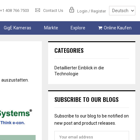
+1 408 766 7503
Contact Us
Login / Register
GigE Kameras
Märkte
Explore
Online Kaufen
CATEGORIES
Detaillierter Einblick in die
Technologie
e auszustatten.
SUBSCRIBE TO OUR BLOGS
Subscribe to our blog to be notified on
new post and product releases.