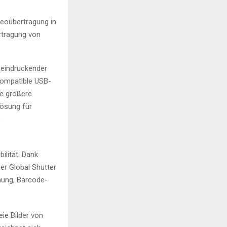
deoübertragung in
rtragung von
beeindruckender
kompatible USB-
e größere
Lösung für
,
ilität. Dank
er Global Shutter
nung, Barcode-
eie Bilder von