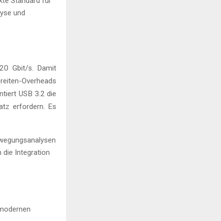
kte Standard für
alyse und
20 Gbit/s. Damit
breiten-Overheads
tiert USB 3.2 die
atz erfordern. Es
ewegungsanalysen
die Integration
chmodernen