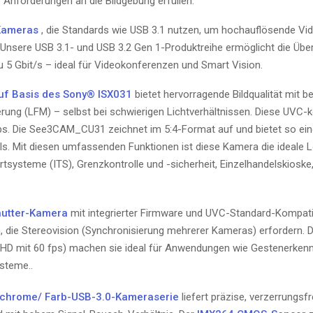
Anforderungen an die Bildgebung erfüllen.
-Kameras
, die Standards wie USB 3.1 nutzen, um hochauflösende Vi
 Unsere USB 3.1- und USB 3.2 Gen 1-Produktreihe ermöglicht die Übe
 5 Gbit/s – ideal für Videokonferenzen und Smart Vision.
f Basis des Sony® ISX031
bietet hervorragende Bildqualität mit 
ung (LFM) – selbst bei schwierigen Lichtverhältnissen. Diese UVC-
s. Die See3CAM_CU31 zeichnet im 5:4-Format auf und bietet so ein
ls. Mit diesen umfassenden Funktionen ist diese Kamera die ideale 
tsysteme (ITS), Grenzkontrolle und -sicherheit, Einzelhandelskioske
hutter-Kamera
mit integrierter Firmware und UVC-Standard-Kompatib
n, die Stereovision (Synchronisierung mehrerer Kameras) erfordern. D
l HD mit 60 fps) machen sie ideal für Anwendungen wie Gestenerken
steme..
chrome/ Farb-USB-3.0-Kameraserie
liefert präzise, verzerrungsfr