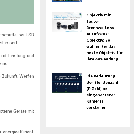
Objektiv mit
fester
Brennweite vs.
Autofokus-
tschritte bei USB
Objektiv: So
rbessert.
wählen Sie das
beste Objektiv für
end Leistung und
Ihre Anwendung
sind.
Die Bedeutung
e Zukunft. Werfen
der Blendenzahl
(F-Zahl) bei
eingebetteten
Kameras
verstehen
xterne Geräte mit
energieeffizient.